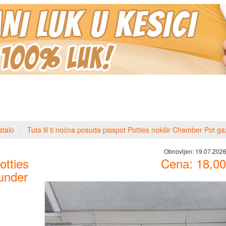
stalo
Tuta ili ti noćna posuda pisspot Potties nokšir Chamber Pot g
Obnovljen:
19.07.2026
otties
Cena:
18,00
under