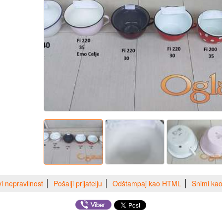
vi nepravilnost
Pošalji prijatelju
Odštampaj kao HTML
Snimi ka