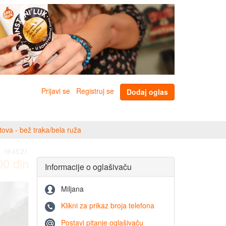
Prijavi se
Registruj se
Dodaj oglas
atova - bež traka/bela ruža
. 18:45:21
00
din
Informacije o oglašivaču
Miljana
Klikni za prikaz broja telefona
Postavi pitanje oglašivaču