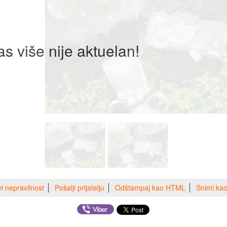
as više nije aktuelan!
broj,
vi nepravilnost
Pošalji prijatelju
Odštampaj kao HTML
Snimi ka