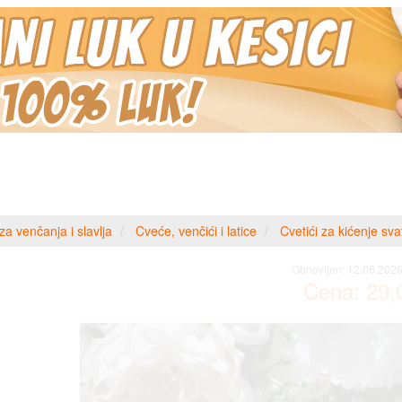
a venčanja i slavlja
Cveće, venčići i latice
Cvetići za kićenje sv
Obnovljen:
12.06.2026
Cena:
29,