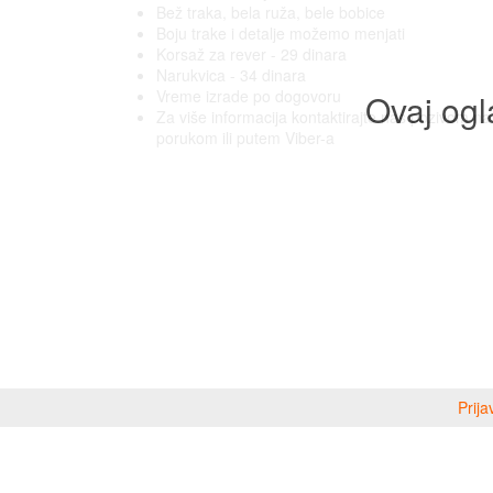
Bež traka, bela ruža, bele bobice
Boju trake i detalje možemo menjati
Korsaž za rever - 29 dinara
Narukvica - 34 dinara
Vreme izrade po dogovoru
Ovaj ogl
Za više informacija kontaktirajte nas pozivom na 
porukom ili putem Viber-a
Prija