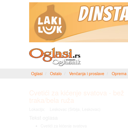
Oglasi
Ostalo
Venčanja i proslave
Oprema z
Cvetići za kićenje svatova - bež
traka/bela ruža
Lokacija:
Leskovac (Srbija, Leskovac)
Tekst oglasa
Cvetići za kićenje svatova