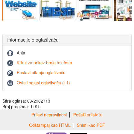
Informacije o oglašivaču
Anja
Klikni za prikaz broja telefona
Postavi pitanje oglašivaču
Ostali oglasi oglašivača (11)
Šifra oglasa: 03-2982713
Broj pregleda: 1191
Prijavi nepravilnost
Pošalji prijatelju
Odštampaj kao HTML
Snimi kao PDF