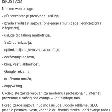
ISKUSTVOM
Nudimo web usluge:
- 3D prezentacije proizvoda i usluga
- izrada i redizajn sajtova (one-page i multi-page, jednojezični i
višejezični),
- usluge digitalnog marketinga,
- SEO optimizacija,
- optimizacija sajtova za sve uređaje,
- održavanje sajtova,
- blog, vesti, aktuelnosti,
- Google reklama,
- društvene mreže,
- copywriting.
Ukoliko ste zainteresovani za modernu i profesionalnu internet
prezentaciju vašeg poslovanja – kontaktirajte nas.
Pored izrade sajtova, nudimo i usluge Google reklame, SEO,
pisanje postova i vesti, vođenje društvenih mreža i održavanje rada i