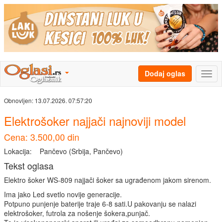
Dodaj oglas
Obnovljen:
13.07.2026. 07:57:20
Elektrošoker najjači najnoviji model
Cena: 3.500,00 din
Lokacija:
Pančevo (Srbija, Pančevo)
Tekst oglasa
Elektro šoker WS-809 najjači šoker sa ugrađenom jakom sirenom.
Ima jako Led svetlo novije generacije.
Potpuno punjenje baterije traje 6-8 sati.U pakovanju se nalazi
elektrošoker, futrola za nošenje šokera,punjač.