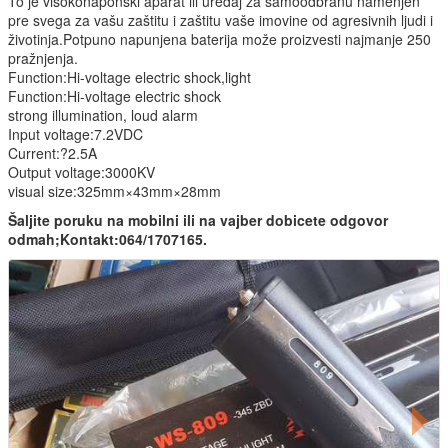
To je visokonaponski aparat ili uređaj za samoodbranu namenjen
pre svega za vašu zaštitu i zaštitu vaše imovine od agresivnih ljudi i
životinja.Potpuno napunjena baterija može proizvesti najmanje 250
pražnjenja.
Function:Hi-voltage electric shock,light
Function:Hi-voltage electric shock
strong illumination, loud alarm
Input voltage:7.2VDC
Current:?2.5A
Output voltage:3000KV
visual size:325mm×43mm×28mm
Šaljite poruku na mobilni ili na vajber dobicete odgovor
odmah;Kontakt:064/1707165.