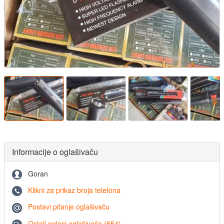
Informacije o oglašivaču
Goran
Klikni za prikaz broja telefona
Postavi pitanje oglašivaču
Ostali oglasi oglašivača (554)