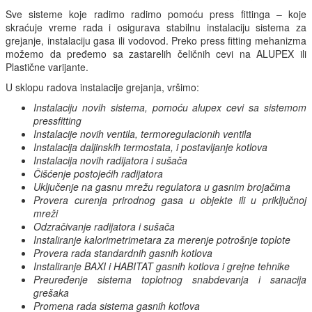
Sve sisteme koje radimo radimo pomoću press fittinga – koje
skraćuje vreme rada i osigurava stabilnu instalaciju sistema za
grejanje, instalaciju gasa ili vodovod. Preko press fitting mehanizma
možemo da pređemo sa zastarelih čeličnih cevi na ALUPEX ili
Plastične varijante.
U sklopu radova instalacije grejanja, vršimo:
Instalaciju novih sistema, pomoću alupex cevi sa sistemom
pressfitting
Instalacije novih ventila, termoregulacionih ventila
Instalacija daljinskih termostata, i postavljanje kotlova
Instalacija novih radijatora i sušača
Čišćenje postojećih radijatora
Uključenje na gasnu mrežu regulatora u gasnim brojačima
Provera curenja prirodnog gasa u objekte ili u priključnoj
mreži
Odzračivanje radijatora i sušača
Instaliranje kalorimetrimetara za merenje potrošnje toplote
Provera rada standardnih gasnih kotlova
Instaliranje BAXI i HABITAT gasnih kotlova i grejne tehnike
Preuređenje sistema toplotnog snabdevanja i sanacija
grešaka
Promena rada sistema gasnih kotlova