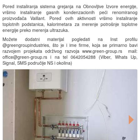
Pored instaliranja sistema grejanja na Obnovljive Izvore energije,
vršimo instaliranje gasnih kondenzacionih peći renomiranog
proizvođača Vaillant. Pored ovih aktivnosti vršimo instaliranje
toplotnih podstanica, kalorimetara za merenje potrošnje toplotne
energije preko merenja ultrazuka.
Možete dodatni materijal pogledati na Inst profilu
@greengroupindustries, što je i ime firme, koja se primarno bavi
razvojem projekata održivog razvoja www.green-group.rs mail:
office@green-group.rs i na tel 0642054288 (Viber, Whats Up,
Signal, SMS područije NS i okolina)