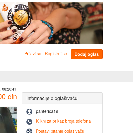
Prijavi se
Registruj se
Dodaj oglas
. 08:26:41
00
din
Informacije o oglašivaču
panterica19
Klikni za prikaz broja telefona
Postavi pitanje oglašivaču