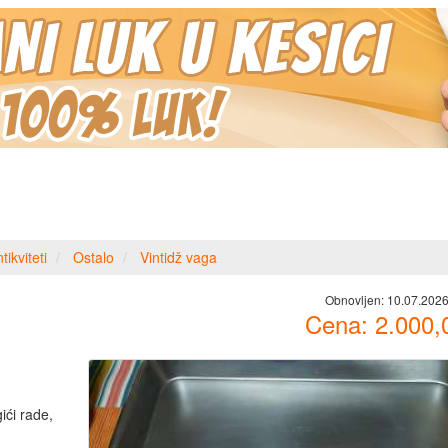
tikviteti
Ostalo
Vintidž vaga
Obnovljen:
10.07.2026
Cena:
2.000,
ići rade,