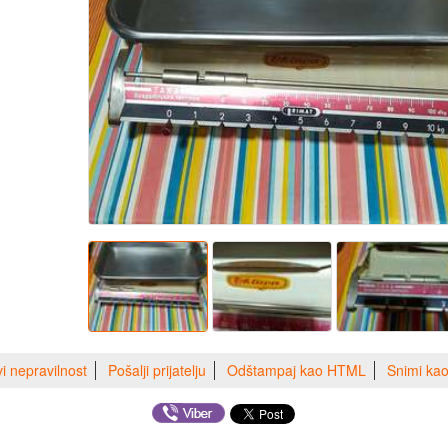
vi nepravilnost
Pošalji prijatelju
Odštampaj kao HTML
Snimi ka