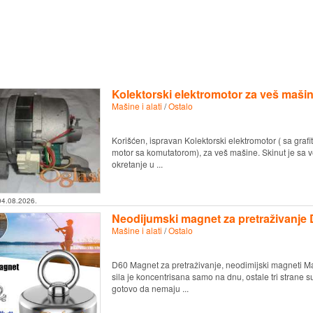
Kolektorski elektromotor za veš maši
Mašine i alati
/
Ostalo
Korišćen, ispravan Kolektorski elektromotor ( sa gra
motor sa komutatorom), za veš mašine. Skinut je sa v
okretanje u ...
04.08.2026.
Neodijumski magnet za pretraživanje 
Mašine i alati
/
Ostalo
D60 Magnet za pretraživanje, neodimijski magnet
sila je koncentrisana samo na dnu, ostale tri strane 
gotovo da nemaju ...