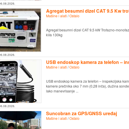
06.08.2026.
Agregat besumni dizel CAT 9.5 Kw tro
Mašine i alati
/
Ostalo
Agregat besumni dizel CAT 9,5 kW Trofazno-monofazni
kVa 130kg
06.08.2026.
USB endoskop kamera za telefon – in
Mašine i alati
/
Ostalo
USB endoskop kamera za telefon – inspekcijska kam
kamere prečnika oko 7 mm (0,28 inča), dužina sonde 3,
lako manevrisanje ...
06.08.2026.
Suncobran za GPS/GNSS uređaj
Mašine i alati
/
Ostalo