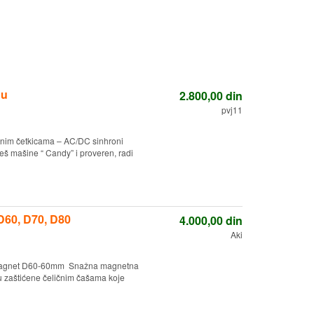
nu
2.800,00
din
pvj11
fitnim četkicama – AC/DC sinhroni
eš mašine “ Candy” i proveren, radi
D60, D70, D80
4.000,00
din
Aki
i Magnet D60-60mm Snažna magnetna
su zaštićene čeličnim čašama koje