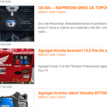
8.08.2026.
GS-60L – NAPREDNI GNSS ZA TOPO
Mašine i alati
/
Ostalo
Da li ste #Geometar, #GeodetskiInženjer ili profesion
terenu? Onda je vrijeme da investirate u GS-60L i pređet
način ...
8.08.2026.
Agregat Honda besumni 10,5 Kw t/m d
Mašine i alati
/
Ostalo
Agregat Honda 10,5 kW T/M dizel Profesionalni agreg
Euro VI
07.08.2026.
Agregat inverter silent Yamaha EF750
Mašine i alati
/
Ostalo