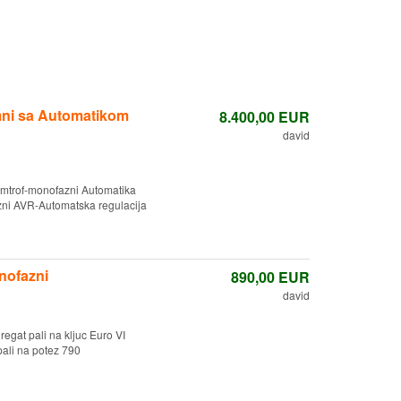
mni sa Automatikom
8.400,00
EUR
david
mtrof-monofazni Automatika
ni AVR-Automatska regulacija
nofazni
890,00
EUR
david
gat pali na kljuc Euro VI
ali na potez 790