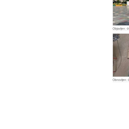
Objavljen:
0
Obnovljen: