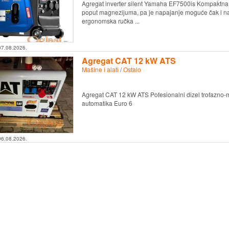
Agregat inverter silent Yamaha EF7500is Kompaktna lin
poput magnezijuma, pa je napajanje moguće čak i na 
ergonomska ručka ...
07.08.2026.
Agregat CAT 12 kW ATS
Mašine i alati
/
Ostalo
Agregat CAT 12 kW ATS Pofesionalni dizel trofazno-
automatika Euro 6
06.08.2026.