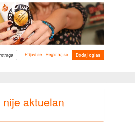
Prijavi se
Registruj se
retraga
Dodaj oglas
e nije aktuelan