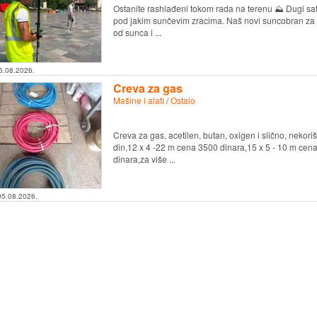
Ostanite rashlađeni tokom rada na terenu ⛰️ Dugi sat
pod jakim sunčevim zracima. Naš novi suncobran z
od sunca i ...
5.08.2026.
Creva za gas
Mašine i alati
/
Ostalo
Creva za gas, acetilen, butan, oxigen i slično, nek
din,12 x 4 -22 m cena 3500 dinara,15 x 5 - 10 m cen
dinara,za više ...
05.08.2026.