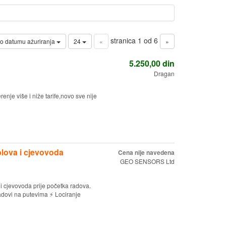
stranica 1 od 6
o datumu ažuriranja
24
«
»
5.250,00
din
Dragan
nje više i niže tarife,novo sve nije
lova i cjevovoda
Cena nije navedena
GEO SENSORS Ltd
i cjevovoda prije početka radova.
Radovi na putevima ⚡ Lociranje