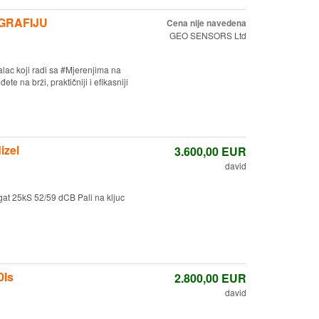
GRAFIJU
Cena nije navedena
GEO SENSORS Ltd
alac koji radi sa #Mjerenjima na
e na brži, praktičniji i efikasniji
izel
3.600,00
EUR
david
at 25kS 52/59 dCB Pali na kljuc
0Is
2.800,00
EUR
david