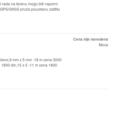
i rada na terenu mogu biti naporni
a GPS/GNSS pruža pouzdanu zaštitu
Cena nije navedena
Moca
orišćeno,9 mm x 5 mm -18 m cena 3000
a 1800 din,15 x 5 -11 m cena 1800