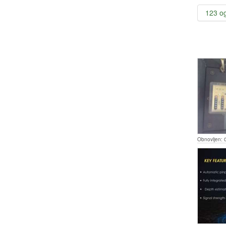
123 o
Obnovljen: