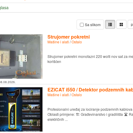
glasa
p
Sa slikom
Strujomer pokretni
Mašine i alati
/
Ostalo
Strujomer pokretni monofazni 220 wolti nov sat za mere
korišćen
08.08.2026.
EZiCAT i550 / Detektor podzemnih kab
Mašine i alati
/
Ostalo
Profesionalni uređaj za lociranje podzemnih kablova 
Oblasti primjene: 🏗️ Građevinarstvo i gradilišta 🛣️ 
električnih ...