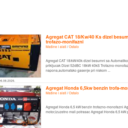
Agregat CAT 18/Kw/40 Ks dizel besu
trofazo-monifazni
Mašine i alati
/
Ostalo
Agregat CAT 18/kW/40k dizel besumni sa Automatiko
prikljucak Dizel 52dBC 18kW 40kS Trofazno-monofaz
napona,automatsko gasenje pri niskom ...
06.08.2026.
Agregat Honda 6,5kw benzin trofa-mo
Mašine i alati
/
Ostalo
Agregat Honda 6,5 kW benzin trofazno-monofazni Agre
motor,izuzetno mali potrasac Agregat Honda 6,5 kW p