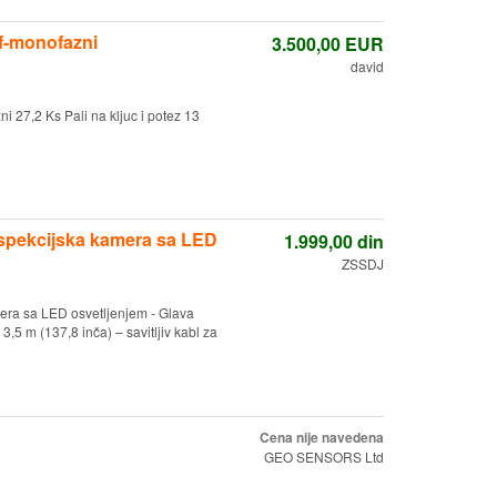
f-monofazni
3.500,00
EUR
david
 27,2 Ks Pali na kljuc i potez 13
spekcijska kamera sa LED
1.999,00
din
ZSSDJ
era sa LED osvetljenjem - Glava
5 m (137,8 inča) – savitljiv kabl za
Cena nije navedena
GEO SENSORS Ltd