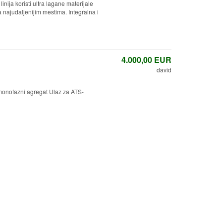
ija koristi ultra lagane materijale
najudaljenijim mestima. Integralna i
4.000,00
EUR
david
monofazni agregat Ulaz za ATS-