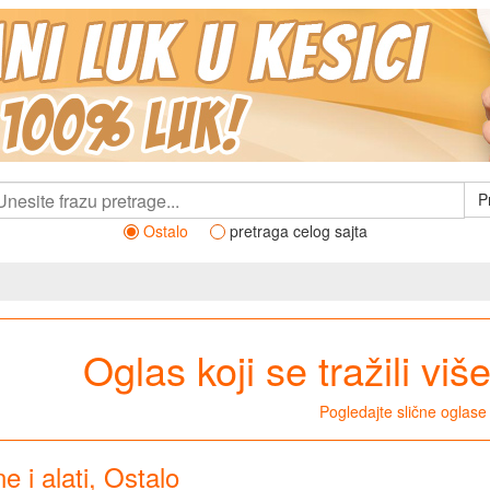
P
Ostalo
pretraga celog sajta
Oglas koji se tražili viš
Pogledajte slične oglase
e i alati, Ostalo