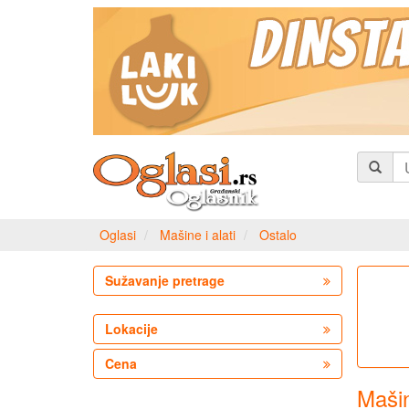
Oglasi
Mašine i alati
Ostalo
Sužavanje pretrage
Lokacije
Cena
Mašin