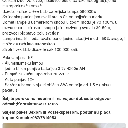
Odlican izbor za lovce, ribolovce pošto se lako nadogradjuje na
mikroprekidač i nosač.
Special Police CRee LED baterijska lampa 580000w
Sa jednim punjenjem svetli preko 2h na najjačem modu
Domet lampe u usmerenom snopu u zoom modu je 70-100m, u
razvucenom - sirokom snopu je intenzivnog svetala 30-50m,
proizvodi bljestavo belu svetlost
Lampa ima tri moda: svetlo pune jačine, štedljivi mod - 50% snage, i
može da radi kao stroboskop
Životni vek LED diode je čak 100 000 sati.
Pakovanje sadrži:
- Aluminijumsku lampu
- jednu Li-ion punjivu baterijeu 3.7v 4200mAH
- Punjač za kućnu upotrebu za 220 v
- Auto punjač 12v
- Saržer u kome staju tri obične AAA baterije od 1,5 v ( nisu u
paketu )
Šaljite poruku na mobilni ili na vajber dobicete odgovor
odmah;Kontakt:064/1707165.
Šaljem paket Bexom ili Postekspresom, poštarinu plaća
kupac.Kontakt:067/7614953.