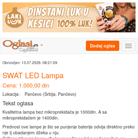
Dodaj oglas
Obnovljen:
13.07.2026. 08:21:09
SWAT LED Lampa
Cena: 1.000,00 din
Lokacija:
Pančevo (Srbija, Pančevo)
Tekst oglasa
Kvalitetna lampa bez mikroprekidača je 1000din. A sa
mikroprekidačem je 1400din.
Prednost ove lampe je što se punjenje baterije odvija direktno preko
nje tj ubadanjem džeka u nju.