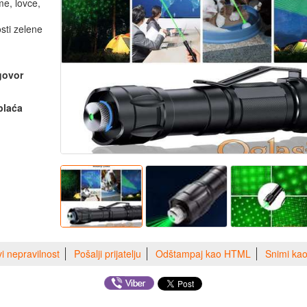
me, lovce,
sti zelene
dgovor
plaća
vi nepravilnost
Pošalji prijatelju
Odštampaj kao HTML
Snimi ka