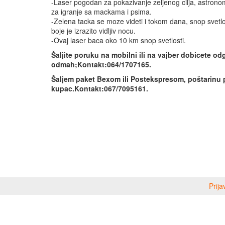
-Laser pogodan za pokazivanje zeljenog cilja, astrono
za igranje sa mackama i psima.
-Zelena tacka se moze videti i tokom dana, snop svetlo
boje je izrazito vidljiv nocu.
-Ovaj laser baca oko 10 km snop svetlosti.
Šaljite poruku na mobilni ili na vajber dobicete o
odmah;Kontakt:064/1707165.
Šaljem paket Bexom ili Postekspresom, poštarinu 
kupac.Kontakt:067/7095161.
Prija