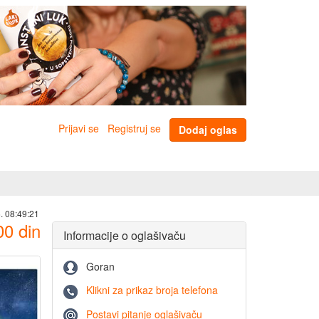
Prijavi se
Registruj se
Dodaj oglas
. 08:49:21
00
din
Informacije o oglašivaču
Goran
Klikni za prikaz broja telefona
Postavi pitanje oglašivaču