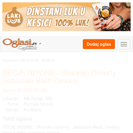
Dodaj oglas
Obnovljen:
08.07.2026. 16:26:04
DEČJE NOVINE - Shannen Doherty -
Sebastian Bach Dvobroj
Cena: 5.000,00 din
Lokacija:
Niš (Srbija, Niš)
Tema:
Poznate ličnosti
Stanje:
Korišteno
Tekst oglasa
DEČJE NOVINE - Shannen Doherty - Sebastian Bach, Dvobroj.
Veoma retko i raritetno izdanje.