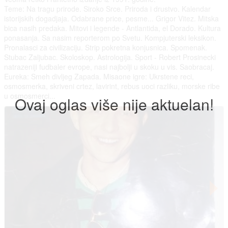
Teme: Na tragu prirode. Siroko Srce. Priroda i drustvo. Kalendar
istorijskih dogadjaja. Odabrane price, pesme... Grigor Vitez. Mitska
bica nasih predaka. Mitovi i legende - Antlantida, el Dorado. Kultura
ponasanja. Sa nasim reporterom po Svetu. Kompjuterski leksikon.
Pronalasci za civilizaciju. Strip pokretna konjusnica. Spomenak.
Stubac Zaljubac. Skoloskop. Astrologija. Sport - Robert Prosinecki
natrazeniji fudbaler evrope, nasi najbolji u skoku u vis. Saobracaj.
Eureka: Smeh divljeg Zapada. Misaone igre: Ukrstene reci,
osmosmerka, skriveni crtez, lavirint, rebus uoci razliku, morske ribe
u osmosmerci...
Ovaj oglas više nije aktuelan!