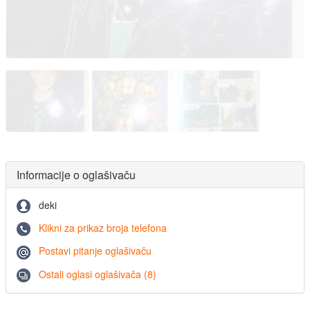
Informacije o oglašivaču
deki
Klikni za prikaz broja telefona
Postavi pitanje oglašivaču
Ostali oglasi oglašivača (8)