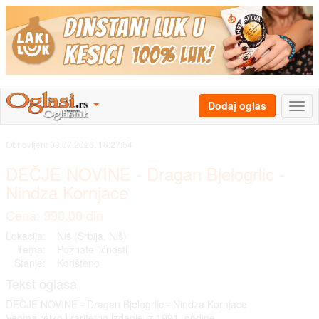
Dodaj oglas
Obnovljen:
08.07.2026. 16:27:54
DEČJE NOVINE - Dragan Bjelogrlic -
Nindza Kornjace
Cena: 990,00 din
Lokacija:
Niš (Srbija, Niš)
Tema:
Poznate ličnosti
Stanje:
Korišteno
Tekst oglasa
DEČJE NOVINE - Dragan Bjelogrlic - Nindza Kornjace
Veoma retko i raritetno izdanje iz 1991. godine.