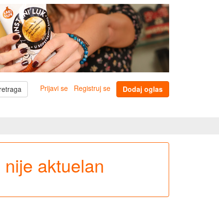
Prijavi se
Registruj se
retraga
Dodaj oglas
e nije aktuelan