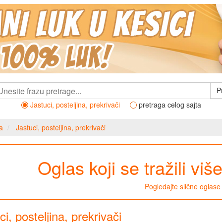
P
Jastuci, posteljina, prekrivači
pretraga celog sajta
a
Jastuci, posteljina, prekrivači
Oglas koji se tražili viš
Pogledajte slične oglase
ci, posteljina, prekrivači