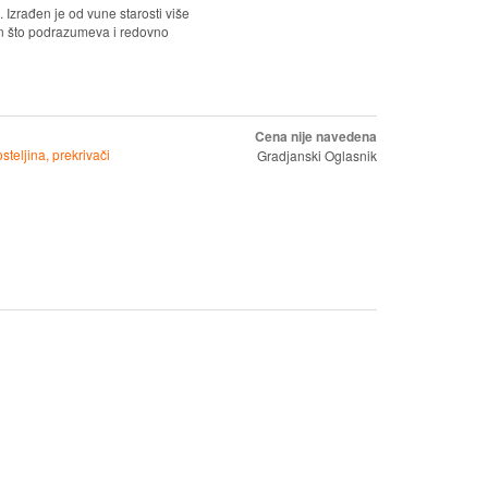
. Izrađen je od vune starosti više
an što podrazumeva i redovno
Cena nije navedena
osteljina, prekrivači
Gradjanski Oglasnik