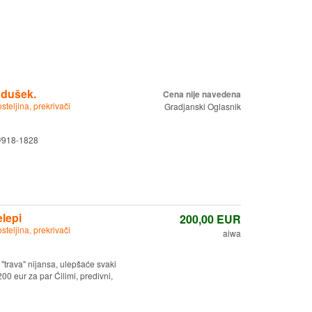
 dušek.
Cena nije navedena
osteljina, prekrivači
Gradjanski Oglasnik
4/918-1828
elepi
200,00
EUR
osteljina, prekrivači
aiwa
"trava" nijansa, ulepšaće svaki
0 eur za par Ćilimi, predivni,