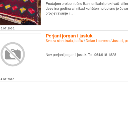
Prodajem prelepi ručno tkani unikatni prekrivač- ćilim
desetina godina ali nikad korišćen i propisno je čuv
provjetravanje i ...
15.07.2026.
Perjani jorgan i jastuk
Sve za stan, kuću, baštu
/
Dekor i oprema
/
Jastuci, p
Nov perjani jorgan i jastuk. Tel. 064/918-1828
14.07.2026.