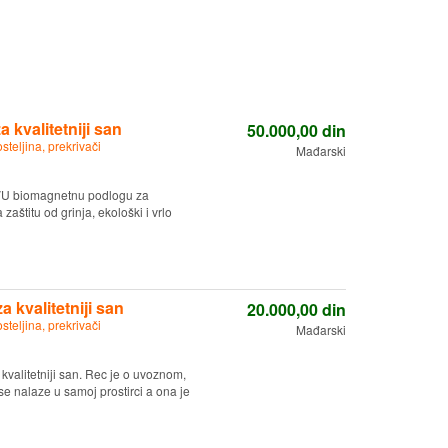
kvalitetniji san
50.000,00
din
osteljina, prekrivači
Mađarski
VU biomagnetnu podlogu za
 zaštitu od grinja, ekološki i vrlo
 kvalitetniji san
20.000,00
din
osteljina, prekrivači
Mađarski
valitetniji san. Rec je o uvoznom,
se nalaze u samoj prostirci a ona je