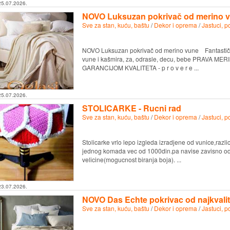
25.07.2026.
NOVO Luksuzan pokrivač od merino 
Sve za stan, kuću, baštu
/
Dekor i oprema
/
Jastuci, p
NOVO Luksuzan pokrivač od merino vune Fantastičan 
vune i kašmira, za, odrasle, decu, bebe PRAVA
GARANCIJOM KVALITETA - p r o v e r e ...
25.07.2026.
STOLICARKE - Rucni rad
Sve za stan, kuću, baštu
/
Dekor i oprema
/
Jastuci, p
Stolicarke vrlo lepo izgleda izradjene od vunice,razli
jednog komada vec od 1000din.pa navise zavisno od 
velicine(mogucnost biranja boja). ...
23.07.2026.
NOVO Das Echte pokrivac od najkvalit
Sve za stan, kuću, baštu
/
Dekor i oprema
/
Jastuci, p