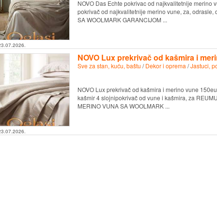
NOVO Das Echte pokrivac od najkvalitetnije merino v
pokrivač od najkvalitetnije merino vune, za, odra
SA WOOLMARK GARANCIJOM ...
23.07.2026.
NOVO Lux prekrivač od kašmira i mer
Sve za stan, kuću, baštu
/
Dekor i oprema
/
Jastuci, p
NOVO Lux prekrivač od kašmira i merino vune 150eur
kašmir 4 slojnipokrivač od vune i kašmira, za REUM
MERINO VUNA SA WOOLMARK ...
23.07.2026.