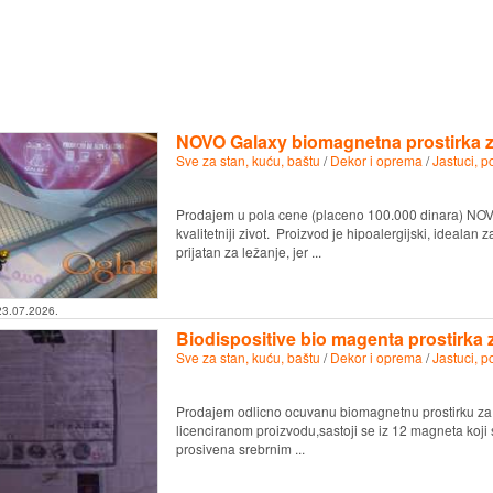
NOVO Galaxy biomagnetna prostirka za 
Sve za stan, kuću, baštu
/
Dekor i oprema
/
Jastuci, p
Prodajem u pola cene (placeno 100.000 dinara) NO
kvalitetniji zivot. Proizvod je hipoalergijski, idealan za
prijatan za ležanje, jer ...
23.07.2026.
Biodispositive bio magenta prostirka za
Sve za stan, kuću, baštu
/
Dekor i oprema
/
Jastuci, p
Prodajem odlicno ocuvanu biomagnetnu prostirku za k
licenciranom proizvodu,sastoji se iz 12 magneta koji 
prosivena srebrnim ...