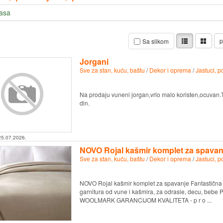
lasa
p
Sa slikom
Jorgani
Sve za stan, kuću, baštu
/
Dekor i oprema
/
Jastuci, p
Na prodaju vuneni jorgan,vrlo malo koristen,ocuva
din.
25.07.2026.
NOVO Rojal kašmir komplet za spavan
Sve za stan, kuću, baštu
/
Dekor i oprema
/
Jastuci, p
NOVO Rojal kašmir komplet za spavanje Fantastična i
garnitura od vune i kašmira, za odrasle, decu, b
WOOLMARK GARANCIJOM KVALITETA - p r o ...