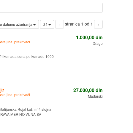
stranica 1 od 1
o datumu ažuriranja
24
«
»
1.000,00
din
osteljina, prekrivači
Drago
n.Tri komada,cena po komadu 1000
je
27.000,00
din
osteljina, prekrivači
Mađarski
talijanska Rojal kašmir 4 slojna
ebe PRAVA MERINO VUNA SA