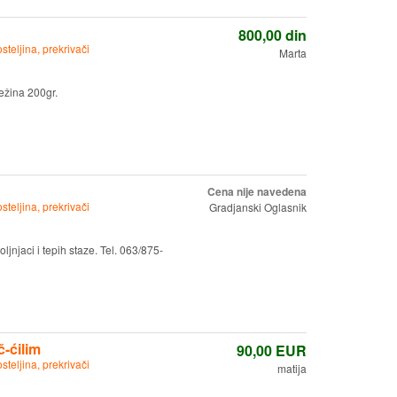
800,00
din
osteljina, prekrivači
Marta
ežina 200gr.
Cena nije navedena
osteljina, prekrivači
Gradjanski Oglasnik
ljnjaci i tepih staze. Tel. 063/875-
č-ćilim
90,00
EUR
osteljina, prekrivači
matija