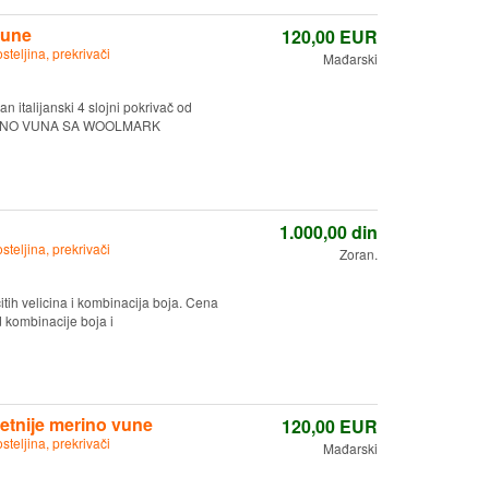
vune
120,00
EUR
osteljina, prekrivači
Mađarski
italijanski 4 slojni pokrivač od
 MERINO VUNA SA WOOLMARK
1.000,00
din
osteljina, prekrivači
Zoran.
citih velicina i kombinacija boja. Cena
kombinacije boja i
etnije merino vune
120,00
EUR
osteljina, prekrivači
Mađarski