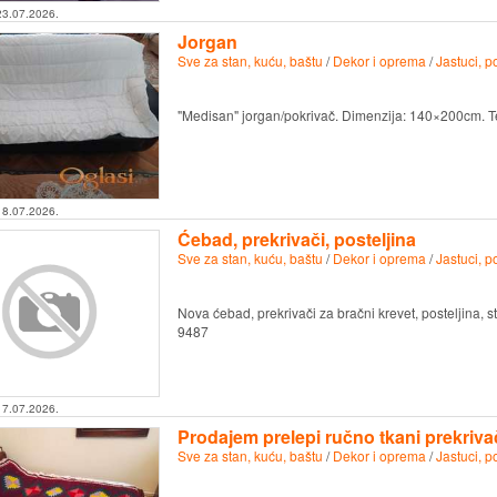
23.07.2026.
Jorgan
Sve za stan, kuću, baštu
/
Dekor i oprema
/
Jastuci, p
"Medisan" jorgan/pokrivač. Dimenzija: 140×200cm. T
18.07.2026.
Ćebad, prekrivači, posteljina
Sve za stan, kuću, baštu
/
Dekor i oprema
/
Jastuci, p
Nova ćebad, prekrivači za bračni krevet, posteljina, sto
9487
17.07.2026.
Prodajem prelepi ručno tkani prekriva
Sve za stan, kuću, baštu
/
Dekor i oprema
/
Jastuci, p