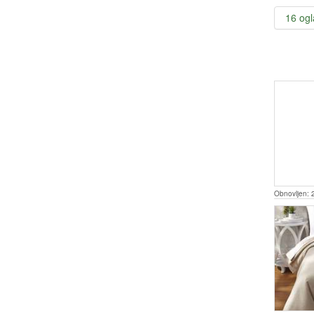
16 og
Obnovljen: