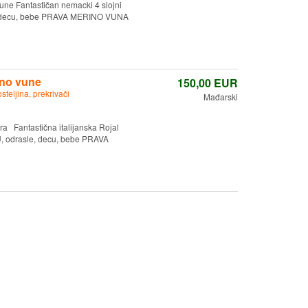
une Fantastičan nemacki 4 slojni
sle, decu, bebe PRAVA MERINO VUNA
ino vune
150,00
EUR
osteljina, prekrivači
Mađarski
a Fantastična italijanska Rojal
U, odrasle, decu, bebe PRAVA