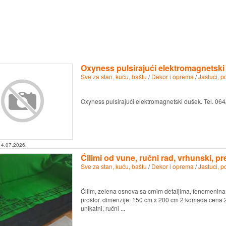
Oxyness pulsirajući elektromagnetski
Sve za stan, kuću, baštu
/
Dekor i oprema
/
Jastuci, p
Oxyness pulsirajući elektromagnetski dušek. Tel. 06
14.07.2026.
Ćilimi od vune, ručni rad, vrhunski, pr
Sve za stan, kuću, baštu
/
Dekor i oprema
/
Jastuci, p
Ćilim, zelena osnova sa crnim detaljima, fenomenlna 
prostor. dimenzije: 150 cm x 200 cm 2 komada cena 20
unikatni, ručni ...