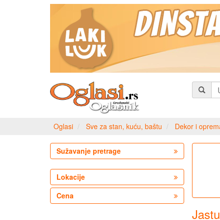
Oglasi
Sve za stan, kuću, baštu
Dekor i oprem
Sužavanje pretrage
Lokacije
Cena
Jastu