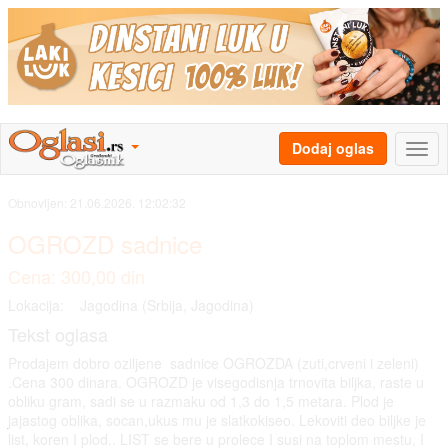
Dodaj oglas
Obnovljen:
21.06.2026. 12:02:32
OGROZD sadnice
Cena: 300,00 din
Lokacija:
Jagodina (Srbija, Jagodina)
Tekst oglasa
Prodajem dobro oziljene sadnice OGROZDA (zuti,crveni i zeleni)
.Cena 300 dinara. OGROZD je visegodisnja trnovita biljka, raste u
obliku gram, sadi se u razmaku od 1,3 do 1,5 metara. Plod je
jajastog oblika, socan,ukus mu je slatkokiseo. Lekoviti deo biljke je
list, koren I plod.. LIST se bere u prolece I susi na toplom mestu, I