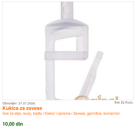
Sve Za Kucu.
Obnovljen:
27.07.2026.
Kukica za zavese
Sve za stan, kuću, baštu
/
Dekor i oprema
/
Zavese, garnišne, komarnici
10,00 din