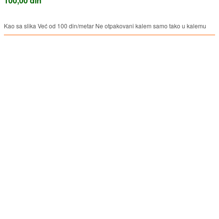
100,00 din
Kao sa slika Već od 100 din/metar Ne otpakovani kalem samo tako u kalemu