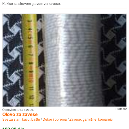
Kukice sa sirovom glavom za zavese.
Profesor
Obnovljen:
24.07.2026.
Olovo za zavese
Sve za stan, kuću, baštu
/
Dekor i oprema
/
Zavese, garnišne, komarnici