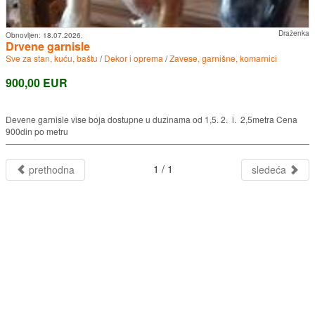
Draženka
Obnovljen:
18.07.2026.
Drvene garnisle
Sve za stan, kuću, baštu
/
Dekor i oprema
/
Zavese, garnišne, komarnici
900,00 EUR
Devene garnisle vise boja dostupne u duzinama od 1,5. 2. i. 2,5metra Cena
900din po metru
1 / 1
prethodna
sledeća