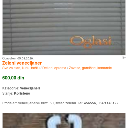
lily
Obnovljen:
05.08.2026.
Zeleni venecijaner
Sve za stan, kuću, baštu
/
Dekor i oprema
/
Zavese, garnišne, komarnici
600,00 din
Kategorije:
Venecijaneri
Stanje:
Korišteno
Prodajem venecijanerku 80x1.50, svetlo zelenu. Tel: 456556, 064/1148177