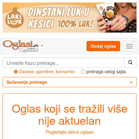
Dodaj oglas
Zavese, garnišne, komarnici
pretraga celog sajta
Sužavanje pretrage
Oglas koji se tražili više
nije aktuelan
Pogledajte slične oglase