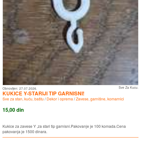
Sve Za Kucu.
Obnovljen:
27.07.2026.
KUKICE Y-STARIJI TIP GARNISNI!
Sve za stan, kuću, baštu
/
Dekor i oprema
/
Zavese, garnišne, komarnici
15,00 din
Kukice za zavese Y ,za stari tip garnisni.Pakovanje je 100 komada.Cena
pakovanja je 1500 dinara.