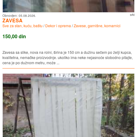
srki
Obnovljen:
05.08.2026.
ZAVESA
Sve za stan, kuću, baštu
/
Dekor i oprema
/
Zavese, garnišne, komarnici
150,00 din
Zavesa sa slike, nova na rolni, širina je 150 cm a dužinu sečem po želji kupca,
kvalitetna, nemačke proizvodnje. ukoliko ima neke nejasnoće slobodno pitajte,
cena je po dužnom metru, može ...