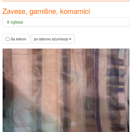
Zavese, garnišne, komarnici
8 oglasa
po datumu ažuriranja
Sa slikom