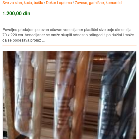
Sve za stan, kuću, baštu
/
Dekor i oprema
/
Zavese, garnišne, komarnici
1.200,00 din
Povoljno prodajem polovan očuvan venecijaner plastični sive boje dimenzija
70 x 220 cm. Venecijaner se može skupiti odnosno prilagoditi po dužini i može
da se podešava prolaz ...