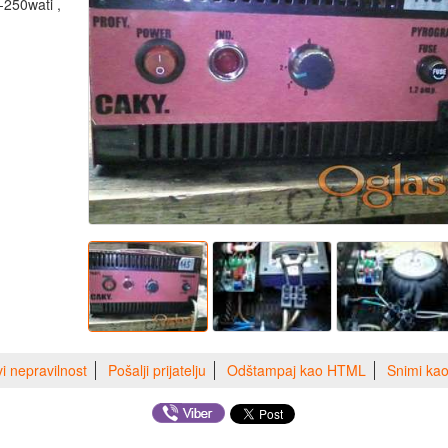
250wati ,
vi nepravilnost
Pošalji prijatelju
Odštampaj kao HTML
Snimi ka