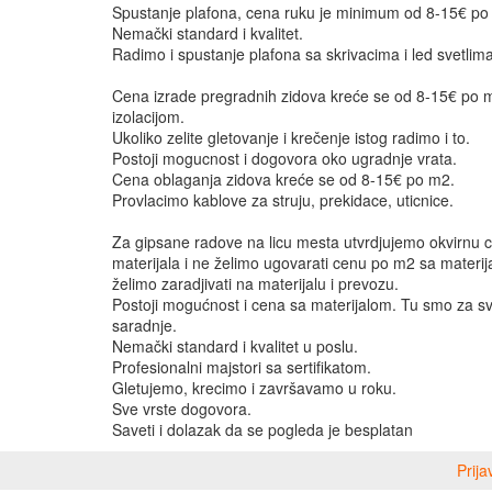
Spustanje plafona, cena ruku je minimum od 8-15€ p
Nemački standard i kvalitet.
Radimo i spustanje plafona sa skrivacima i led svetlima
Cena izrade pregradnih zidova kreće se od 8-15€ po 
izolacijom.
Ukoliko zelite gletovanje i krečenje istog radimo i to.
Postoji mogucnost i dogovora oko ugradnje vrata.
Cena oblaganja zidova kreće se od 8-15€ po m2.
Provlacimo kablove za struju, prekidace, uticnice.
Za gipsane radove na licu mesta utvrdjujemo okvirnu 
materijala i ne želimo ugovarati cenu po m2 sa materij
želimo zaradjivati na materijalu i prevozu.
Postoji mogućnost i cena sa materijalom. Tu smo za sv
saradnje.
Nemački standard i kvalitet u poslu.
Profesionalni majstori sa sertifikatom.
Gletujemo, krecimo i završavamo u roku.
Sve vrste dogovora.
Saveti i dolazak da se pogleda je besplatan
Prija