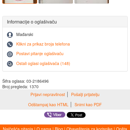
Informacije o oglašivaču
Mađarski
Klikni za prikaz broja telefona
Postavi pitanje oglašivaču
Ostali oglasi oglašivača (148)
Šifra oglasa: 03-2186496
Broj pregleda: 1370
Prijavi nepravilnost
Pošalji prijatelju
Odštampaj kao HTML
Snimi kao PDF
Najčešća pitanja
|
O nama
|
Blog
|
Obaveštenja za korisnike
|
Opšta