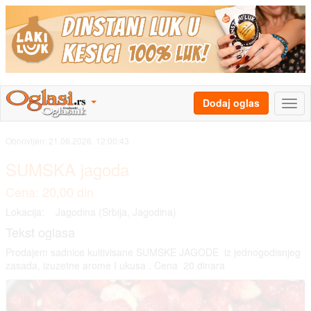
Dodaj oglas
Obnovljen:
21.06.2026. 12:00:43
SUMSKA jagoda
Cena: 20,00 din
Lokacija:
Jagodina (Srbija, Jagodina)
Tekst oglasa
Prodajem sadnice kultivisane SUMSKE JAGODE iz jednogodisnjeg
zasada, izuzetne arome I ukusa . Cena 20 dinara