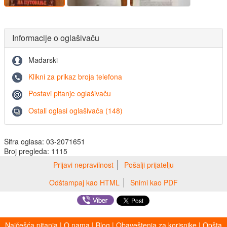
Informacije o oglašivaču
Mađarski
Klikni za prikaz broja telefona
Postavi pitanje oglašivaču
Ostali oglasi oglašivača (148)
Šifra oglasa: 03-2071651
Broj pregleda: 1115
Prijavi nepravilnost
Pošalji prijatelju
Odštampaj kao HTML
Snimi kao PDF
Najčešća pitanja
|
O nama
|
Blog
|
Obaveštenja za korisnike
|
Opšta