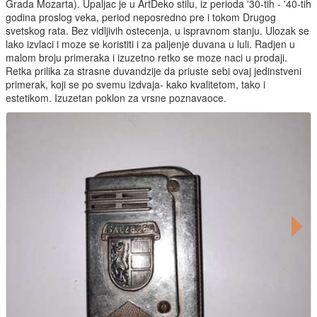
Grada Mozarta). Upaljac je u ArtDeko stilu, iz perioda '30-tih - '40-tih
godina proslog veka, period neposredno pre i tokom Drugog
svetskog rata. Bez vidljivih ostecenja, u ispravnom stanju. Ulozak se
lako izvlaci i moze se koristiti i za paljenje duvana u luli. Radjen u
malom broju primeraka i izuzetno retko se moze naci u prodaji.
Retka prilika za strasne duvandzije da priuste sebi ovaj jedinstveni
primerak, koji se po svemu izdvaja- kako kvalitetom, tako i
estetikom. Izuzetan poklon za vrsne poznavaoce.