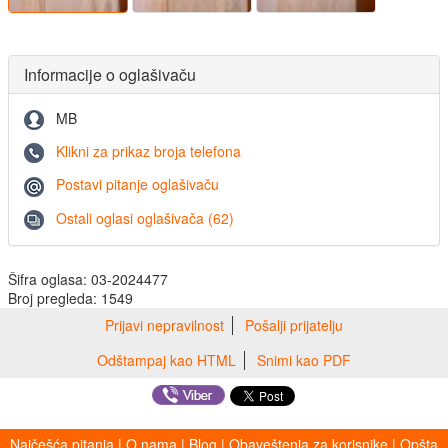
Informacije o oglašivaču
MB
Klikni za prikaz broja telefona
Postavi pitanje oglašivaču
Ostali oglasi oglašivača (62)
Šifra oglasa: 03-2024477
Broj pregleda: 1549
Prijavi nepravilnost
Pošalji prijatelju
Odštampaj kao HTML
Snimi kao PDF
Najčešća pitanja
|
O nama
|
Blog
|
Obaveštenja za korisnike
|
Opšta