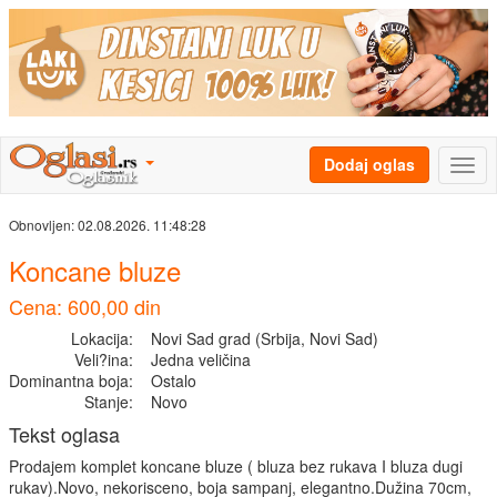
Dodaj oglas
Obnovljen:
02.08.2026. 11:48:28
Koncane bluze
Cena: 600,00 din
Lokacija:
Novi Sad grad (Srbija, Novi Sad)
Veli?ina:
Jedna veličina
Dominantna boja:
Ostalo
Stanje:
Novo
Tekst oglasa
Prodajem komplet koncane bluze ( bluza bez rukava I bluza dugi
rukav).Novo, nekorisceno, boja sampanj, elegantno.Dužina 70cm,