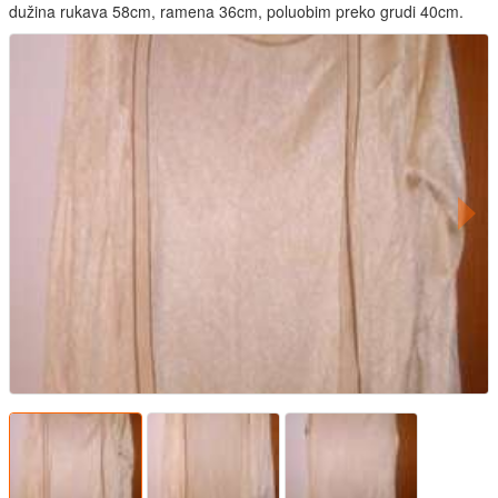
dužina rukava 58cm, ramena 36cm, poluobim preko grudi 40cm.