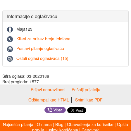
Informacije o oglašivaču
Maja123
Klikni za prikaz broja telefona
Postavi pitanje oglašivaču
Ostali oglasi oglašivača (15)
Šifra oglasa: 03-2020186
Broj pregleda: 1577
Prijavi nepravilnost
Pošalji prijatelju
Odštampaj kao HTML
Snimi kao PDF
Najčešća pitanja
|
O nama
|
Blog
|
Obaveštenja za korisnike
|
Opšta
pravila i uslovi korišćenja
|
Cenovnik