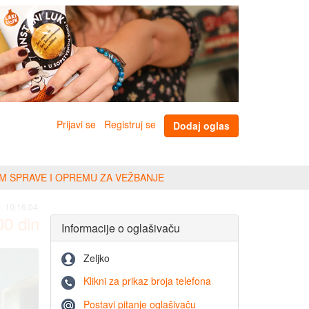
Prijavi se
Registruj se
Dodaj oglas
EM SPRAVE I OPREMU ZA VEŽBANJE
. 10:16:04
00
din
Informacije o oglašivaču
Zeljko
Klikni za prikaz broja telefona
Postavi pitanje oglašivaču