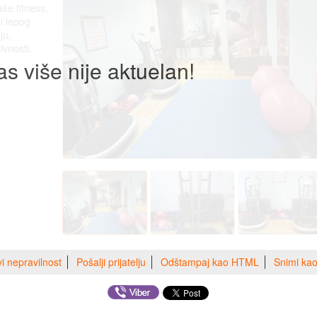
še fitness,
i lepog
ju,
ivnosti.
as više nije aktuelan!
vi nepravilnost
Pošalji prijatelju
Odštampaj kao HTML
Snimi ka