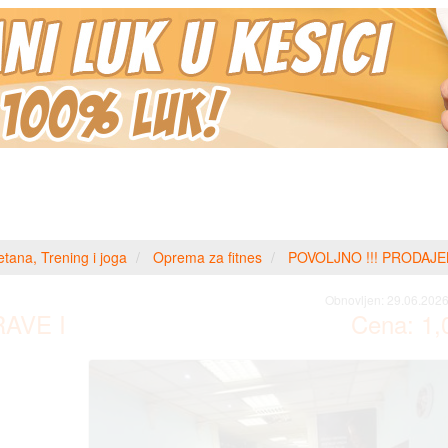
etana, Trening i joga
Oprema za fitnes
POVOLJNO !!! PRODAJ
Obnovljen:
29.06.2026
AVE I
Cena:
1,