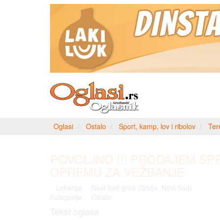
Oglasi
Ostalo
Sport, kamp, lov i ribolov
Ter
POVOLJNO !!! PRODAJEM SPR
OPREMU ZA VEŽBANJE
Lokacija:
Novi Sad grad (Srbija, Novi Sad)
Kategorije:
Ostalo
Tekst oglasa