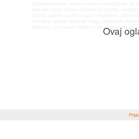
Prodajem polovne sprave i opremu za vežbanje. Za va
wellness i opšte potrebe održavanja zdravlja, kondicije 
izgleda. Odlične rezultate daju u mršavljenju, oblikovan
uklanjanju celulita, dobijanja snage, izdžljivosti, eksploz
Koriste se i za masažu. Rade na vibracionom principu.
Ovaj ogl
Prija