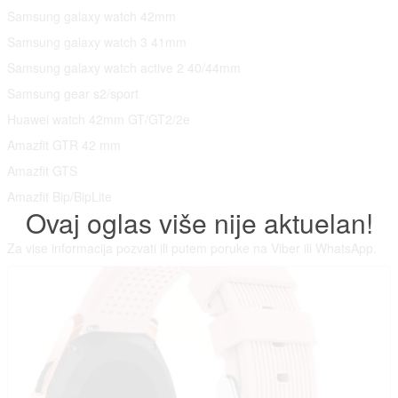
Samsung galaxy watch 42mm
Samsung galaxy watch 3 41mm
Samsung galaxy watch active 2 40/44mm
Samsung gear s2/sport
Huawei watch 42mm GT/GT2/2e
Amazfit GTR 42 mm
Amazfit GTS
Amazfit Bip/BipLite
Ovaj oglas više nije aktuelan!
Za vise informacija pozvati ili putem poruke na Viber ili WhatsApp.