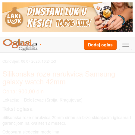
Dodaj oglas
Obnovljen:
06.07.2026. 16:24:53
Silikonska roze narukvica Samsung
galaxy watch 42mm
Cena: 900,00 din
Lokacija:
Beloševac (Srbija, Kragujevac)
Tekst oglasa
Silikonska roze narukvica 20mm sirine sa brzo skidajucim iglicama I
garancijom na kvalitet 12 meseci.
Odgovara sledecim modelima: