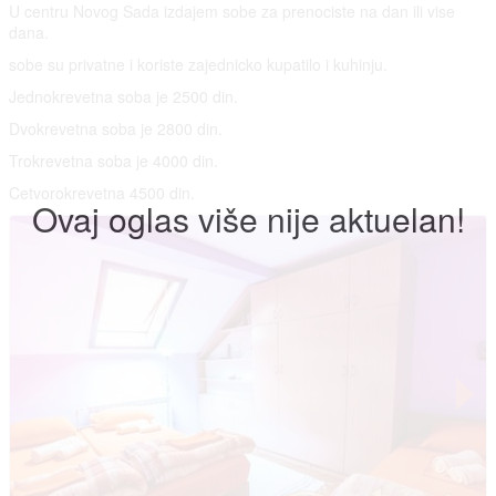
U centru Novog Sada izdajem sobe za prenociste na dan ili vise
dana.
sobe su privatne i koriste zajednicko kupatilo i kuhinju.
Jednokrevetna soba je 2500 din.
Dvokrevetna soba je 2800 din.
Trokrevetna soba je 4000 din.
Cetvorokrevetna 4500 din.
Ovaj oglas više nije aktuelan!