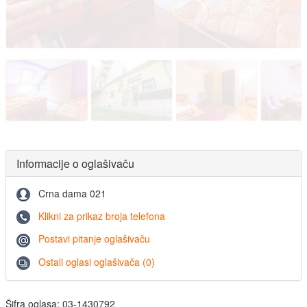
Informacije o oglašivaču
Crna dama 021
Klikni za prikaz broja telefona
Postavi pitanje oglašivaču
Ostali oglasi oglašivača (0)
Šifra oglasa: 03-1430792