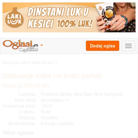
Dodaj oglas
Obnovljen:
05.07.2026. 22:24:17
Izdavanje soba na kraci period
Cena: 2.500,00 din
Lokacija:
Podbara (Srbija, Novi Sad, Novi Sad grad)
Ulica i broj:
Sumadijska 11
Kvadratura sobe:
15m2
U okviru:
Kuće
Grejanje:
Gradsko
Na korišćenje:
Kuhinja i kupatilo
Tekst oglasa