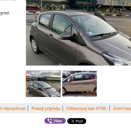
ograd-
vi nepravilnost
Pošalji prijatelju
Odštampaj kao HTML
Snimi ka