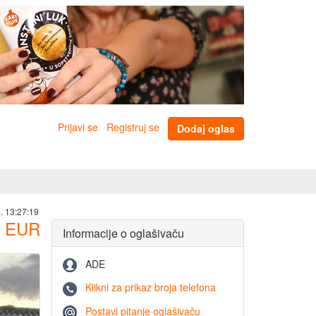
Prijavi se
Registruj se
Dodaj oglas
. 13:27:19
EUR
Informacije o oglašivaču
ADE
Klikni za prikaz broja telefona
Postavi pitanje oglašivaču