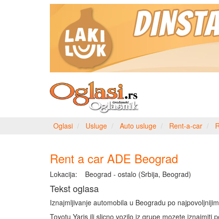
Oglasi
Usluge
Auto usluge
Rent-a-car
R
Rent a car ADE Beograd
Lokacija:
Beograd - ostalo (Srbija, Beograd)
Tekst oglasa
Iznajmljivanje automobila u Beogradu po najpovoljnij
Toyotu Yaris ili slicno vozilo iz grupe mozete iznajmiti 