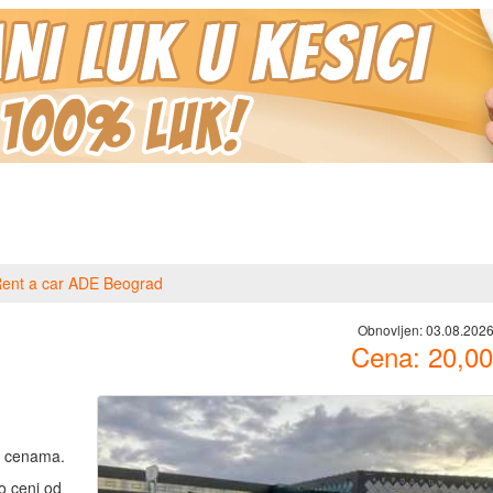
ent a car ADE Beograd
Obnovljen:
03.08.2026
Cena:
20,00
im cenama.
po ceni od