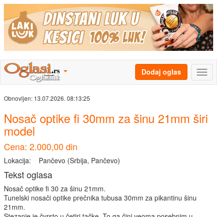
Dodaj oglas
Obnovljen:
13.07.2026. 08:13:25
Nosač optike fi 30mm za šinu 21mm širi
model
Cena: 2.000,00 din
Lokacija:
Pančevo (Srbija, Pančevo)
Tekst oglasa
Nosač optike fi 30 za šinu 21mm.
Tunelski nosači optike prečnika tubusa 30mm za pikantinu šinu
21mm.
Stezanje je čvrsto u četiri tačke. To ga čini veoma posebnim u