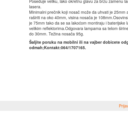
Poseduje veliku, lako okretnu glavu za brzu zamenu la
lasera.
Minimalni prečnik koji nosač može da uhvati je 25mm
raširiti na oko 40mm, visina nosača je 108mm.Osovin
je 75mm tako da se sa lakoćom montiraju i baterijske 
velikim reflektorima.Odgovara lampama sa telom širi
do 30mm. Težina nosača 95g.
Šaljite poruku na mobilni ili na vajber dobicete o
odmah;Kontakt:064/1707165.
Prija