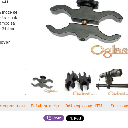
mpi i
 a može se
ski razmak
lampe sa
ne 24.5mm
dgovor
vi nepravilnost
Pošalji prijatelju
Odštampaj kao HTML
Snimi ka