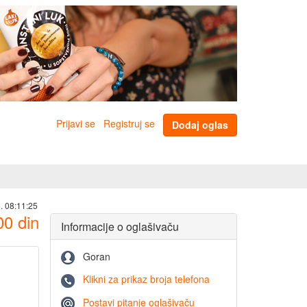
Prijavi se
Registruj se
Dodaj oglas
. 08:11:25
00
din
Informacije o oglašivaču
Goran
Klikni za prikaz broja telefona
Postavi pitanje oglašivaču