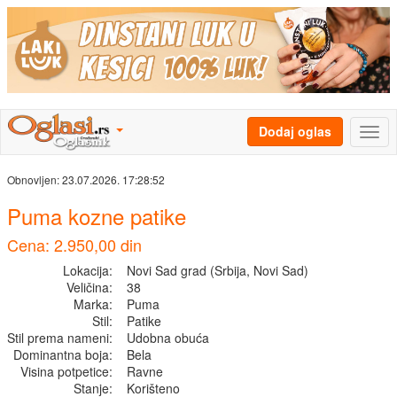
Dodaj oglas
Obnovljen:
23.07.2026. 17:28:52
Puma kozne patike
Cena: 2.950,00 din
Lokacija:
Novi Sad grad (Srbija, Novi Sad)
Veličina:
38
Marka:
Puma
Stil:
Patike
Stil prema nameni:
Udobna obuća
Dominantna boja:
Bela
Visina potpetice:
Ravne
Stanje:
Korišteno