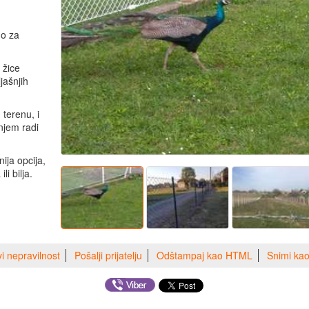
no za
 žice
jašnjih
terenu, i
njem radi
ija opcija,
i bilja.
vi nepravilnost
Pošalji prijatelju
Odštampaj kao HTML
Snimi ka