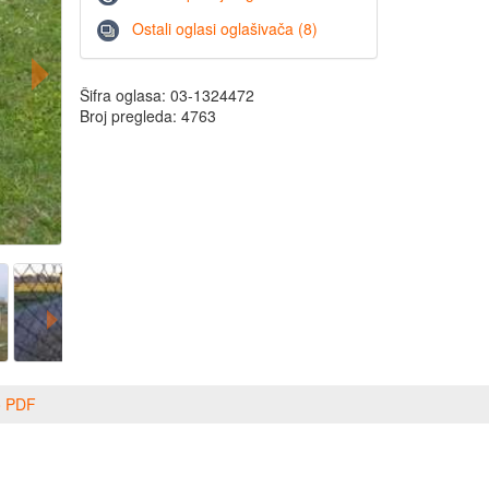
Ostali oglasi oglašivača (8)
Šifra oglasa: 03-1324472
Broj pregleda: 4763
o PDF