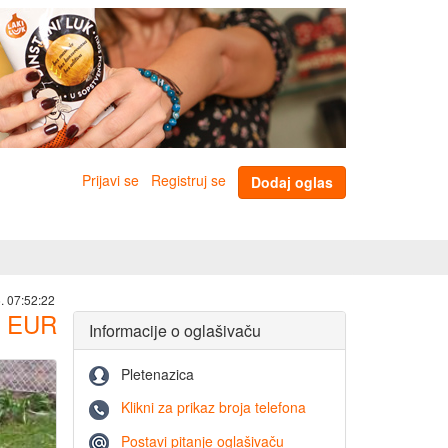
Prijavi se
Registruj se
Dodaj oglas
. 07:52:22
EUR
Informacije o oglašivaču
Pletenazica
Klikni za prikaz broja telefona
Postavi pitanje oglašivaču