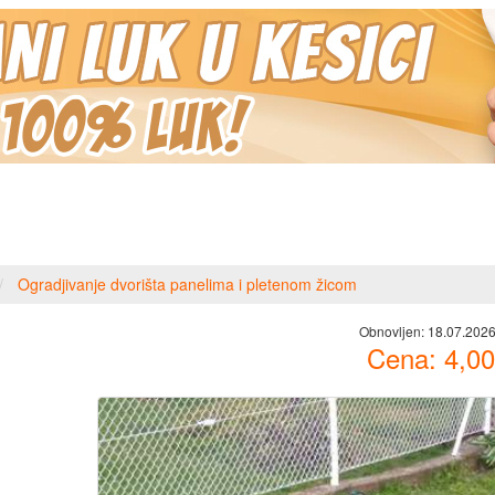
Ogradjivanje dvorišta panelima i pletenom žicom
Obnovljen:
18.07.2026
Cena:
4,00