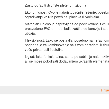
Zašto ograditi dvorište pletenom žicom?
Ekonomičnost: Ovo je najpristupačnije rešenje, poseb
ograđivanje velikih površina, placeva ili voćnjaka.
Materijal: Obično je napravljena od pocinkovane žice ili
presvučene PVC-om radi bolje zaštite od korozije i spol
uticaja.
Fleksibilnost: Lako se postavlja, posebno na neravnom 
pogodna je za kombinovanje sa živom ogradom ili žbu
veće privatnosti i estetike.
Izgled: Iako funkcionalna, sama po sebi nije najatraktivn
ali se može poboljšati dodavanjem ukrasnih elemenata il
Prija