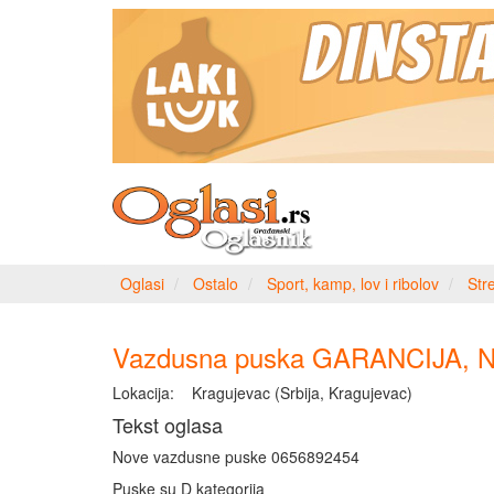
Oglasi
Ostalo
Sport, kamp, lov i ribolov
Stre
Vazdusna puska GARANCIJA, 
Lokacija:
Kragujevac (Srbija, Kragujevac)
Tekst oglasa
Nove vazdusne puske 0656892454
Puske su D kategorija