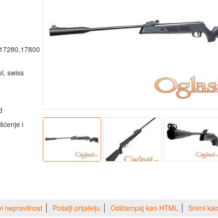
,17280,17800
l, swiss
od
išćenje i
vi nepravilnost
Pošalji prijatelju
Odštampaj kao HTML
Snimi ka