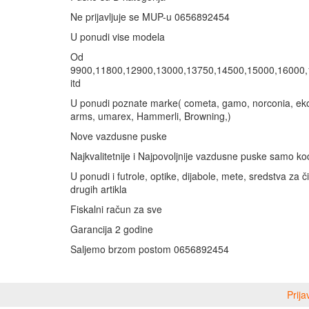
Ne prijavljuje se MUP-u 0656892454
U ponudi vise modela
Od
9900,11800,12900,13000,13750,14500,15000,16000
itd
U ponudi poznate marke( cometa, gamo, norconia, eko
arms, umarex, Hammerli, Browning,)
Nove vazdusne puske
Najkvalitetnije i Najpovoljnije vazdusne puske samo k
U ponudi i futrole, optike, dijabole, mete, sredstva za č
drugih artikla
Fiskalni račun za sve
Garancija 2 godine
Saljemo brzom postom 0656892454
Prija