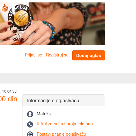
Prijavi se
Registruj se
Dodaj oglas
. 10:04:33
00
din
Informacije o oglašivaču
Matriks
Klikni za prikaz broja telefona
Postavi pitanje oglašivaču