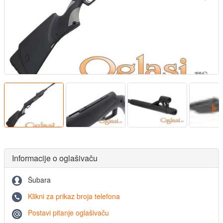
Informacije o oglašivaču
Šubara
Klikni za prikaz broja telefona
Postavi pitanje oglašivaču