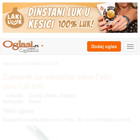
Dodaj oglas
Obnovljen:
08.07.2026. 12:13:23
Zupcanik za sakupljac sena Fella
Cena: 1,00 EUR
Lokacija:
Ćuprija (Srbija, Ćuprija)
Kategorije:
Delovi
Tekst oglasa
Zupcanici za sakljupljace sena Fella . Za vise informacija pozvati.