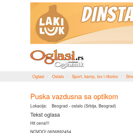
Oglasi
Ostalo
Sport, kamp, lov i ribolov
Stre
Puska vazdusna sa optikom
Lokacija:
Beograd - ostalo (Srbija, Beograd)
Tekst oglasa
Hit cena!!!
NOVOO! 0656892454