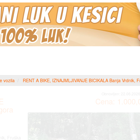
e vozila
RENT A BIKE, IZNAJMLJIVANJE BICIKALA Banja Vrdnik, F
Obnovljen:
22.06.2026
E
Cena:
1.000,
gora
ik, Fruška