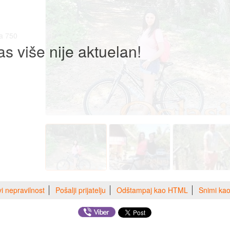
ta 750
as više nije aktuelan!
vi nepravilnost
Pošalji prijatelju
Odštampaj kao HTML
Snimi ka