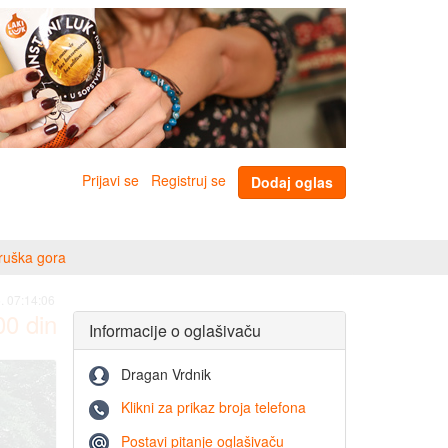
Prijavi se
Registruj se
Dodaj oglas
ruška gora
. 07:14:06
00
din
Informacije o oglašivaču
Dragan Vrdnik
Klikni za prikaz broja telefona
Postavi pitanje oglašivaču