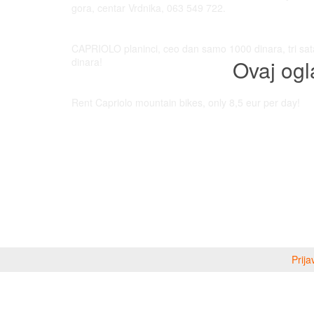
gora, centar Vrdnika, 063 549 722.
CAPRIOLO planinci, ceo dan samo 1000 dinara, tri sa
dinara!
Ovaj ogl
Rent Capriolo mountain bikes, only 8,5 eur per day!
Prija