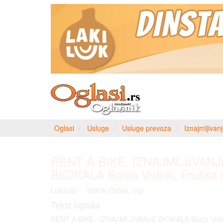
Oglasi
Usluge
Usluge prevoza
Iznajmljivanj
RENT A BIKE, IZNAJMLJIVANJ
BICIKALA Banja Vrdnik, Fruška 
Lokacija:
Vrdnik (Srbija, Irig)
Tekst oglasa
RENT A BIKE - IZNAJMLJIVANJE BICIKALA Banja Vrdn