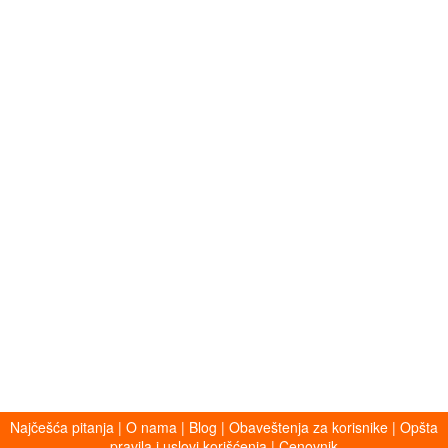
Najčešća pitanja
|
O nama
|
Blog
|
Obaveštenja za korisnike
|
Opšta
pravila i uslovi korišćenja
|
Cenovnik