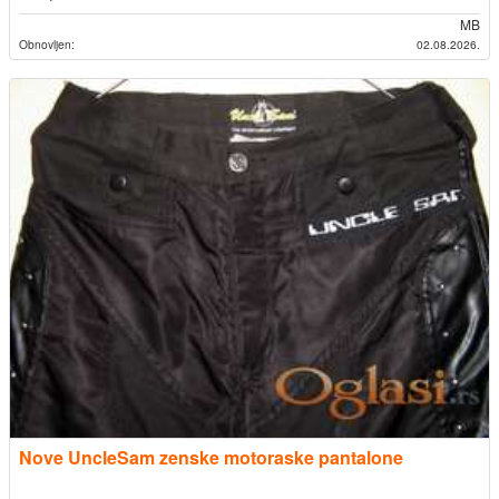
MB
Obnovljen:
02.08.2026.
Nove UncleSam zenske motoraske pantalone