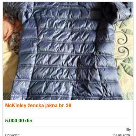
McKinley ženska jakna br. 38
5.000,00
din
lily
Obnovljen:
05.08.2026.