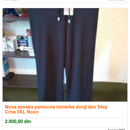
Nova zenska pamucna trenerka donji deo Step
Crna 3XL Novo
2.000,00
din
hoplon983