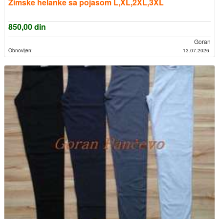
Zimske helanke sa pojasom L,XL,2XL,3XL
850,00
din
Goran
Obnovljen:
13.07.2026.