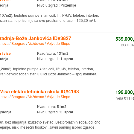
adnja
Nivo u zgradi:
Prizemlje
07m2), toplotne pumpe + fan coil, lift, PR/IV, telefon, interfon,
an stan u prizemlju sa dve prostrane terase – 125,30 m² U
.
adnja-Bože Jankovića ID#3827
539.000
anova
/
Beograd
/
Voždovac
/
Vojvode Stepe
BG HOM
i više
Kvadratura:
131m2
adnja
Nivo u zgradi:
1. sprat
20m2), toplotne pumpe + fan coil, lift, I/IV, telefon, interfon,
n četvorosoban stan u ulici Bože Janković – spoj komfora,
 Viša elektrotehnička škola ID#4193
199.900
anova
/
Beograd
/
Voždovac
/
Vojvode Stepe
Ivela 011 R
Kvadratura:
51m2
gradnja
Nivo u zgradi:
3. sprat
n, bez ulaganja, izuzetno svetao. Bez prolaznih soba, odlično
rejanje, niski mesečni troškovi. Javni parking ispred zgrade.