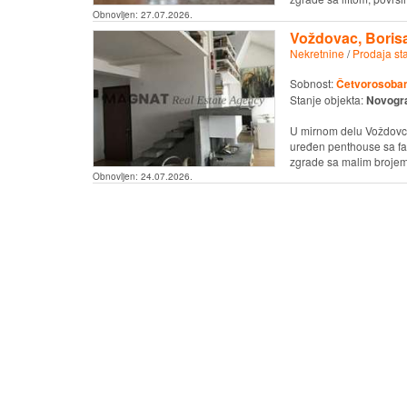
Obnovljen:
27.07.2026.
Voždovac, Borisa
Nekretnine
/
Prodaja st
Sobnost:
Četvorosoban 
Stanje objekta:
Novogr
U mirnom delu Voždovca,
uređen penthouse sa fan
zgrade sa malim brojem 
Obnovljen:
24.07.2026.