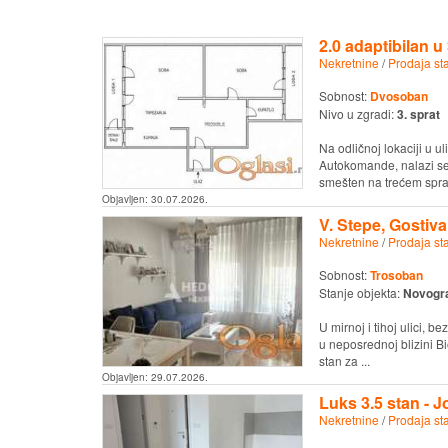
2.0 adaptibilan u
Nekretnine
/
Prodaja st
Sobnost:
Dvosoban
Nivo u zgradi:
3. sprat
Na odličnoj lokaciji u 
Autokomande, nalazi se
smešten na trećem spra
Objavljen:
30.07.2026.
V. Stepe, Gostiva
Nekretnine
/
Prodaja st
Sobnost:
Trosoban
Stanje objekta:
Novogr
U mirnoj i tihoj ulici, 
u neposrednoj blizini B
stan za ...
Objavljen:
29.07.2026.
Luks 3.5 stan - J
Nekretnine
/
Prodaja st