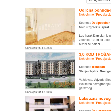
Odlična ponuda-
Nekretnine
/
Prodaja st
Sobnost:
Dvoiposoban
Nivo u zgradi:
5. sprat
Lep i praktičan stan je 
zelenilo, 100m od ulice
blizini se nalazi ...
Obnovljen:
03.08.2026.
3,0 KOD TROŠAR
Nekretnine
/
Prodaja st
Sobnost:
Trosoban
Stanje objekta:
Novogr
Voždovac, Vojvode Stepe,
kvalitetna novogradnj
garažnog ...
Obnovljen:
01.08.2026.
Luksuzna novog
Nekretnine
/
Prodaja st
Sobnost:
Četvorosoban 