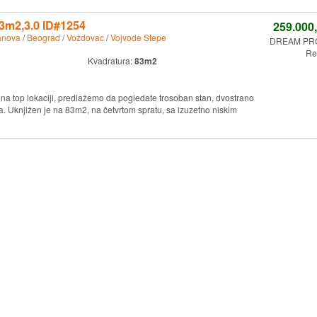
3m2,3.0 ID#1254
259.000
anova
/
Beograd
/
Voždovac
/
Vojvode Stepe
DREAM PR
Re
Kvadratura:
83m2
 na top lokaciji, predlažemo da pogledate trosoban stan, dvostrano
ja. Uknjižen je na 83m2, na četvrtom spratu, sa izuzetno niskim