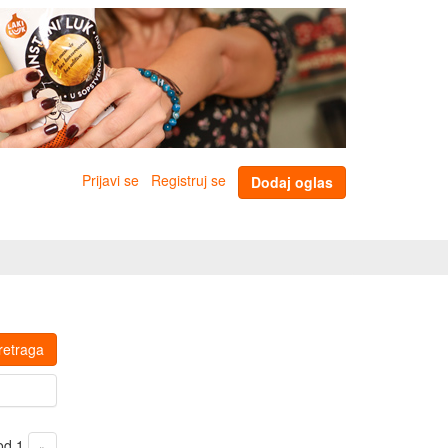
Prijavi se
Registruj se
Dodaj oglas
retraga
 od 1
»