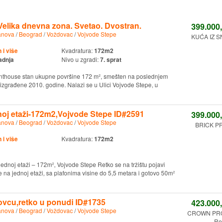
elika dnevna zona. Svetao. Dvostran.
399.000
anova
/
Beograd
/
Voždovac
/
Vojvode Stepe
KUĆA IZ S
i više
Kvadratura:
172m2
adnja
Nivo u zgradi:
7. sprat
nthouse stan ukupne površine 172 m², smešten na poslednjem
, izgrađene 2010. godine. Nalazi se u Ulici Vojvode Stepe, u
oj etaži-172m2,Vojvode Stepe ID#2591
399.000
anova
/
Beograd
/
Voždovac
/
Vojvode Stepe
BRICK PR
i više
Kvadratura:
172m2
dnoj etaži – 172m², Vojvode Stepe Retko se na tržištu pojavi
e na jednoj etaži, sa plafonima visine do 5,5 metara i gotovo 50m²
ovcu,retko u ponudi ID#1735
423.000
anova
/
Beograd
/
Voždovac
/
Vojvode Stepe
CROWN PR
Re