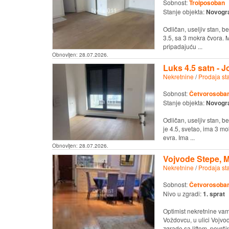
Sobnost:
Troiposoban
Stanje objekta:
Novogr
Odličan, useljiv stan, b
3.5, sa 3 mokra čvora.
pripadajuću ...
Obnovljen:
28.07.2026.
Luks 4.5 satn - J
Nekretnine
/
Prodaja st
Sobnost:
Četvorosoban 
Stanje objekta:
Novogr
Odličan, useljiv stan, b
je 4.5, svetao, ima 3 
evra. Ima ...
Obnovljen:
28.07.2026.
Vojvode Stepe, Mi
Nekretnine
/
Prodaja st
Sobnost:
Četvorosoban 
Nivo u zgradi:
1. sprat
Optimist nekretnine vam
Voždovcu, u ulici Vojvo
zgrade sa liftom, površin