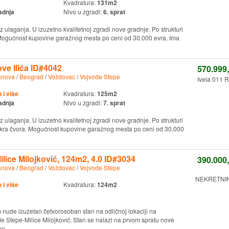
Kvadratura:
131m2
adnja
Nivo u zgradi:
6. sprat
ez ulaganja. U izuzetno kvalitetnoj zgradi nove gradnje. Po strukturi
 Mogućnost kupovine garažnog mesta po ceni od 30.000 evra. Ima
ove Ilića ID#4042
570.999
anova
/
Beograd
/
Voždovac
/
Vojvode Stepe
Ivela 011 R
i više
Kvadratura:
125m2
adnja
Nivo u zgradi:
7. sprat
ez ulaganja. U izuzetno kvalitetnoj zgradi nove gradnje. Po strukturi
mokra čvora. Mogućnost kupovine garažnog mesta po ceni od 30.000
lice Milojković, 124m2, 4.0 ID#3034
390.000
anova
/
Beograd
/
Voždovac
/
Vojvode Stepe
NEKRETNINE
i više
Kvadratura:
124m2
 nude izuzetan četvorosoban stan na odličnoj lokaciji na
de Stepe-Milice Milojković. Stan se nalazi na prvom spratu nove
e ...