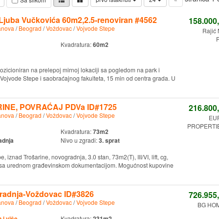
Ljuba Vučkovića 60m2,2.5-renoviran #4562
158.000
anova
/
Beograd
/
Voždovac
/
Vojvode Stepe
Rajić
R
Kvadratura:
60m2
pozicioniran na prelepoj mirnoj lokaciji sa pogledom na park i
 Vojvode Stepe i saobraćajnog fakulteta, 15 min od centra grada. U
INE, POVRAĆAJ PDVa ID#1725
216.800
anova
/
Beograd
/
Voždovac
/
Vojvode Stepe
EU
PROPERTIES
Kvadratura:
73m2
adnja
Nivo u zgradi:
3. sprat
 iznad Trošarine, novogradnja, 3.0 stan, 73m2(T), III/VI, lift, cg,
a sa urednom građevinskom dokumentacijom. Mogućnost kupovine
radnja-Voždovac ID#3826
726.955
anova
/
Beograd
/
Voždovac
/
Vojvode Stepe
BG HOM
i više
Kvadratura:
231m2