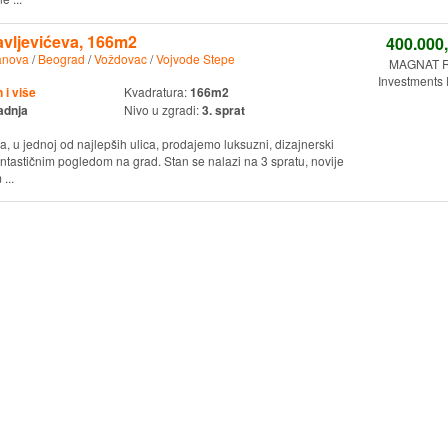
vljevićeva, 166m2
400.000
anova
/
Beograd
/
Voždovac
/
Vojvode Stepe
MAGNAT Re
Investments 
i više
Kvadratura:
166m2
adnja
Nivo u zgradi:
3. sprat
 u jednoj od najlepših ulica, prodajemo luksuzni, dizajnerski
tastičnim pogledom na grad. Stan se nalazi na 3 spratu, novije
...