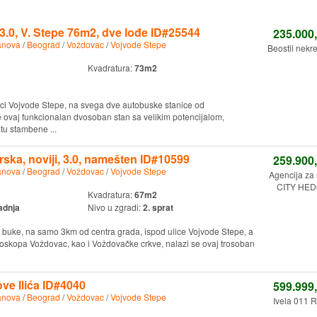
 3.0, V. Stepe 76m2, dve lođe ID#25544
235.000
anova
/
Beograd
/
Voždovac
/
Vojvode Stepe
Beostil nekr
Kvadratura:
73m2
ulici Vojvode Stepe, na svega dve autobuske stanice od
 ovaj funkcionalan dvosoban stan sa velikim potencijalom,
tu stambene ...
rska, noviji, 3.0, namešten ID#10599
259.900
anova
/
Beograd
/
Voždovac
/
Vojvode Stepe
Agencija za
CITY HED
Kvadratura:
67m2
adnja
Nivo u zgradi:
2. sprat
bez buke, na samo 3km od centra grada, ispod ulice Vojvode Stepe, a
ioskopa Voždovac, kao i Voždovačke crkve, nalazi se ovaj trosoban
ove Ilića ID#4040
599.999
anova
/
Beograd
/
Voždovac
/
Vojvode Stepe
Ivela 011 R