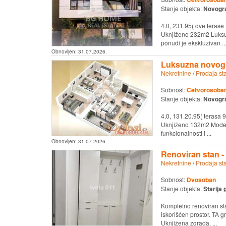
Stanje objekta:
Novogr
4.0, 231.95( dve terase 1
Uknjiženo 232m2 Luksuz
ponudi je ekskluzivan ..
Obnovljen:
31.07.2026.
Luksuzna novogr
Nekretnine
/
Prodaja st
Sobnost:
Četvorosoban 
Stanje objekta:
Novogr
4.0, 131.20.95( terasa 9,
Uknjiženo 132m2 Modera
funkcionalnosti i ...
Obnovljen:
31.07.2026.
Renoviran stan -
Nekretnine
/
Prodaja st
Sobnost:
Dvosoban
Stanje objekta:
Starija 
Kompletno renoviran sta
iskorišćen prostor. TA g
Uknjižena zgrada. ...