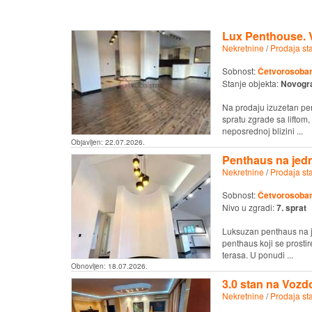
Lux Penthouse. V
Nekretnine
/
Prodaja st
Sobnost:
Četvorosoban 
Stanje objekta:
Novogr
Na prodaju izuzetan pe
spratu zgrade sa liftom
neposrednoj blizini ...
Objavljen:
22.07.2026.
Penthaus na jedn
Nekretnine
/
Prodaja st
Sobnost:
Četvorosoban 
Nivo u zgradi:
7. sprat
Luksuzan penthaus na je
penthaus koji se prostir
terasa. U ponudi ...
Obnovljen:
18.07.2026.
3.0 stan na Vozd
Nekretnine
/
Prodaja st