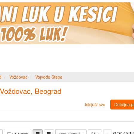
d
Voždovac
Vojvode Stepe
 Voždovac, Beograd
Isključi sve
Detaljna p
stranica 1
prvo istaknuti
24
«
Sa slikom