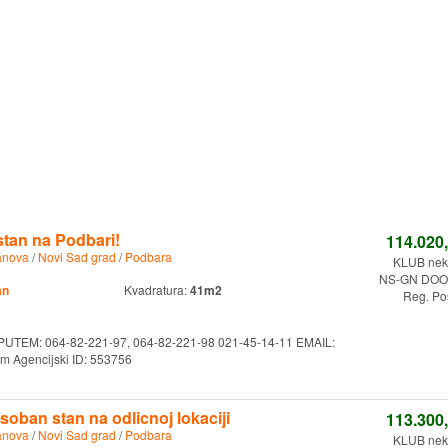
tan na Podbari!
114.020
anova
/
Novi Sad grad
/
Podbara
KLUB nekr
NS-GN DOO.
an
Kvadratura:
41m2
Reg. Po
TEM: 064-82-221-97, 064-82-221-98 021-45-14-11 EMAIL:
m Agencijski ID: 553756
soban stan na odlicnoj lokaciji
113.300
anova
/
Novi Sad grad
/
Podbara
KLUB nekr