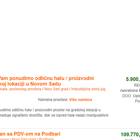
an sa PDV-om na Podbari
109.770
anova
/
Novi Sad grad
/
Podbara