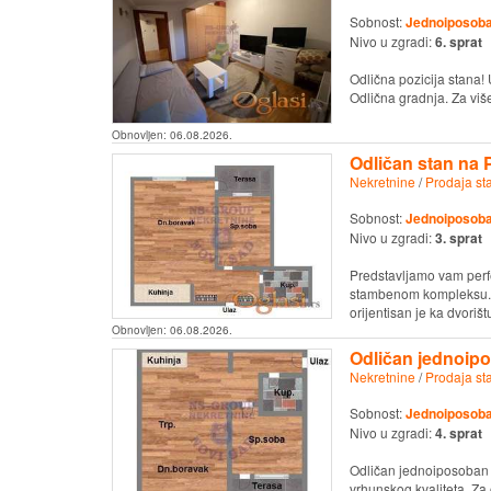
Sobnost:
Jednoiposob
Nivo u zgradi:
6. sprat
Odlična pozicija stana!
Odlična gradnja. Za više
Obnovljen:
06.08.2026.
Odličan stan na 
Nekretnine
/
Prodaja st
Sobnost:
Jednoiposob
Nivo u zgradi:
3. sprat
Predstavljamo vam perf
stambenom kompleksu. S
orijentisan je ka dvorištu,
Obnovljen:
06.08.2026.
Odličan jednoipo
Nekretnine
/
Prodaja st
Sobnost:
Jednoiposob
Nivo u zgradi:
4. sprat
Odličan jednoiposoban s
vrhunskog kvaliteta. Z