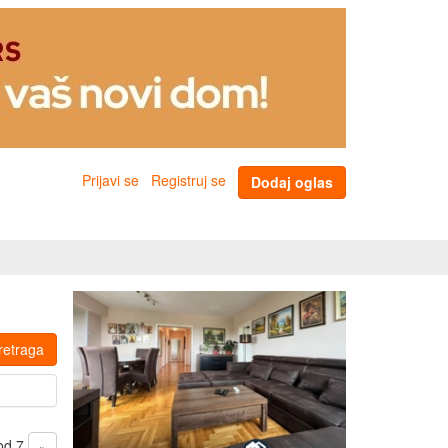
Prijavi se
Registruj se
Dodaj oglas
retraga
 od 7
»