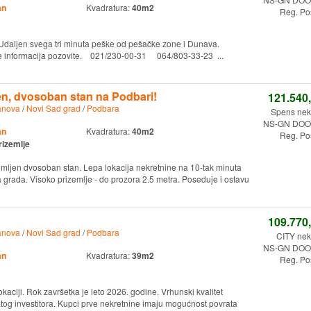
an
Kvadratura:
40m2
Reg. Po
 Udaljen svega tri minuta peške od pešačke zone i Dunava.
še informacija pozovite. 021/230-00-31 064/803-33-23 ...
n, dvosoban stan na Podbari!
121.540
anova
/
Novi Sad grad
/
Podbara
Spens nekr
NS-GN DOO.
an
Kvadratura:
40m2
Reg. Po
rizemlje
mljen dvosoban stan. Lepa lokacija nekretnine na 10-tak minuta
 grada. Visoko prizemlje - do prozora 2.5 metra. Poseduje i ostavu
109.770
anova
/
Novi Sad grad
/
Podbara
CITY nek
NS-GN DOO.
an
Kvadratura:
39m2
Reg. Po
kaciji. Rok završetka je leto 2026. godine. Vrhunski kvalitet
og investitora. Kupci prve nekretnine imaju mogućnost povrata