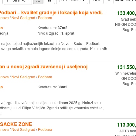
odbari – kvalitet gradnje i lokacija koja vredi.
133.400
anova
/
Novi Sad grad
/
Podbara
Grad nek
NS-GN DOO.
an
Kvadratura:
37m2
Reg. Po
adnja
Nivo u zgradi:
1. sprat
 na jednoj od najtraženijih lokacija u Novom Sadu – Podbari.
 svega nekoliko minuta lagane šetnje od centra grada, Keja i svih
n u novoj zgradi završenoj i useljenoj
131.550
.
Win nekretn
anova
/
Novi Sad grad
/
Podbara
GN DOO.
Reg. Po
an
Kvadratura:
38m2
voj zgradi završenoj i useljenoj sredinom 2025.g. Nalazi se u
are, u ulici Filipa Višnjića. Zgradu odlikuje vrhunska estetika,
.
ESACKE ZONE
113.300
anova
/
Novi Sad grad
/
Podbara
ARTS nekr
NS-GN DOO.