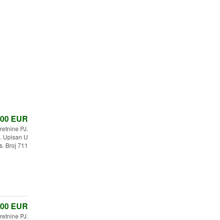
,00
EUR
etnine PJ.
 Upisan U
s. Broj 711
,00
EUR
etnine PJ.