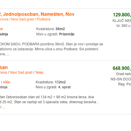
 Jednoiposoban, Namešten, Nov
129.800
anova
/
Novi Sad grad
/
Podbara
KLJUČ NE
br. 360 u
an
Kvadratura:
36m2
adnja
Nivo u zgradi:
Prizemlje
 NOVOM SADU, PODBARA površine 36m2. Stan je nov i prodaje se
ticiono za izdavanje. Mirna ulica u srcu Podbare. Svi potrebni
a, ...