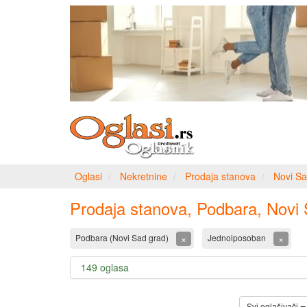
Oglasi
Nekretnine
Prodaja stanova
Novi Sa
Prodaja stanova, Podbara, Novi
×
×
Podbara (Novi Sad grad)
Jednoiposoban
149 oglasa
Svi oglašivači