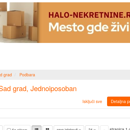
d grad
Podbara
 Sad grad, Jednoiposoban
Isključi sve
Detaljna p
stranica 1
prvo istaknuti
24
«
Sa slikom