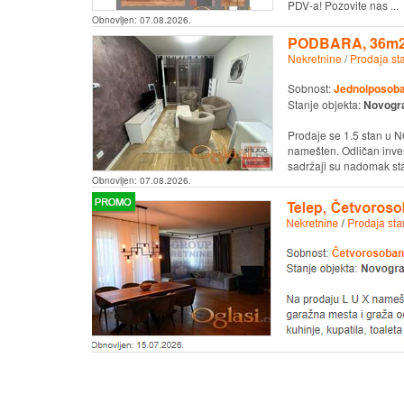
PDV-a! Pozovite nas ...
Obnovljen:
07.08.2026.
PODBARA, 36m2,
Nekretnine
/
Prodaja st
Sobnost:
Jednoiposob
Stanje objekta:
Novogr
Prodaje se 1.5 stan u
namešten. Odličan inves
sadržaji su nadomak stan
Obnovljen:
07.08.2026.