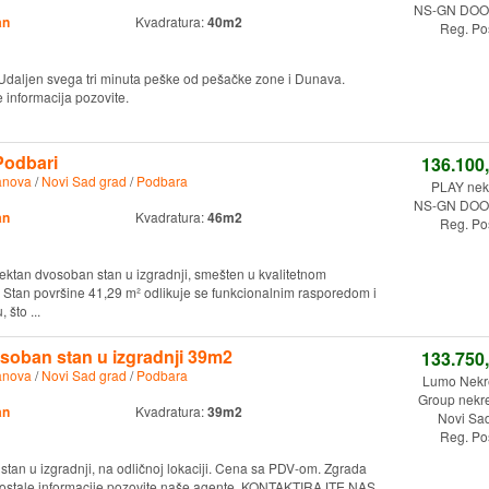
NS-GN DOO.
an
Kvadratura:
40m2
Reg. Po
 Udaljen svega tri minuta peške od pešačke zone i Dunava.
 informacija pozovite.
Podbari
136.100
anova
/
Novi Sad grad
/
Podbara
PLAY nekr
NS-GN DOO.
an
Kvadratura:
46m2
Reg. Po
ektan dvosoban stan u izgradnji, smešten u kvalitetnom
tan površine 41,29 m² odlikuje se funkcionalnim rasporedom i
 što ...
soban stan u izgradnji 39m2
133.750
anova
/
Novi Sad grad
/
Podbara
Lumo Nekr
Group nekre
an
Kvadratura:
39m2
Novi Sa
Reg. Po
tan u izgradnji, na odličnoj lokaciji. Cena sa PDV-om. Zgrada
a ostale informacije pozovite naše agente. KONTAKTIRAJTE NAS