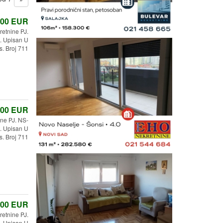
,00
EUR
retnine PJ.
 Upisan U
s. Broj 711
,00
EUR
ine PJ. NS-
 Upisan U
s. Broj 711
,00
EUR
etnine PJ.
 Upisan U