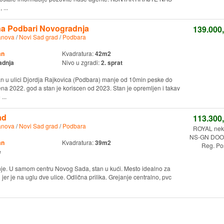
...
na Podbari Novogradnja
139.000
anova
/
Novi Sad grad
/
Podbara
an
Kvadratura:
42m2
adnja
Nivo u zgradi:
2. sprat
n u ulici Djordja Rajkovica (Podbara) manje od 10min peske do
ena 2022. god a stan je koriscen od 2023. Stan je opremljen i takav
...
ad
113.300
anova
/
Novi Sad grad
/
Podbara
ROYAL nekr
NS-GN DOO.
an
Kvadratura:
39m2
Reg. Po
e
je. U samom centru Novog Sada, stan u kući. Mesto idealno za
 jer je na uglu dve ulice. Odlična prilika. Grejanje centralno, pvc