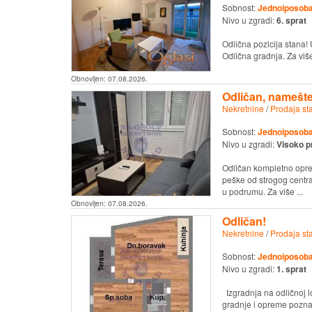
Sobnost:
Jednoiposob
Nivo u zgradi:
6. sprat
Odlična pozicija stana!
Odlična gradnja. Za vi
Obnovljen:
07.08.2026.
Odličan, namešte
Nekretnine
/
Prodaja st
Sobnost:
Jednoiposob
Nivo u zgradi:
Visoko p
Odličan kompletno opre
peške od strogog centra
u podrumu. Za više ...
Obnovljen:
07.08.2026.
Odličan!
Nekretnine
/
Prodaja st
Sobnost:
Jednoiposob
Nivo u zgradi:
1. sprat
Izgradnja na odličnoj lo
gradnje i opreme poznat