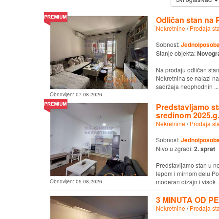
Odličan stan na P
Nekretnine
/
Prodaja st
Sobnost:
Jednoiposob
Stanje objekta:
Novogr
Na prodaju odličan stan
Nekretnina se nalazi na
sadržaja neophodnih ...
Obnovljen:
07.08.2026.
Predstavljamo sta
sredinom 2025.g
Nekretnine
/
Prodaja st
Sobnost:
Jednoiposob
Nivo u zgradi:
2. sprat
Predstavljamo stan u no
lepom i mirnom delu Podb
moderan dizajn i visok ..
Obnovljen:
05.08.2026.
3 MINUTA OD P
Nekretnine
/
Prodaja st