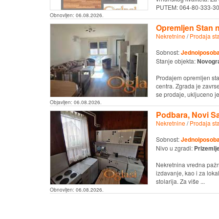
PUTEM: 064-80-333-30, 
Obnovljen:
06.08.2026.
Opremljen Stan 
Nekretnine
/
Prodaja st
Sobnost:
Jednoiposob
Stanje objekta:
Novogr
Prodajem opremljen sta
centra. Zgrada je zavrs
se prodaje, ukljuceno je 
Objavljen:
06.08.2026.
Podbara, Novi S
Nekretnine
/
Prodaja st
Sobnost:
Jednoiposob
Nivo u zgradi:
Prizemlj
Nekretnina vredna pažn
izdavanje, kao i za lokal
stolarija. Za više ...
Obnovljen:
06.08.2026.