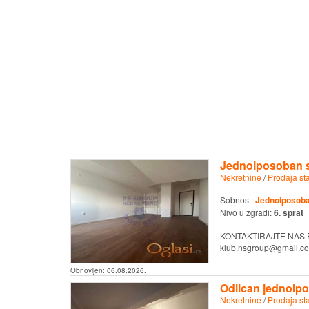
Jednoiposoban s
Nekretnine
/
Prodaja st
Sobnost:
Jednoiposob
Nivo u zgradi:
6. sprat
KONTAKTIRAJTE NAS PU
klub.nsgroup@gmail.co
Obnovljen:
06.08.2026.
Odlican jednoipo
Nekretnine
/
Prodaja st