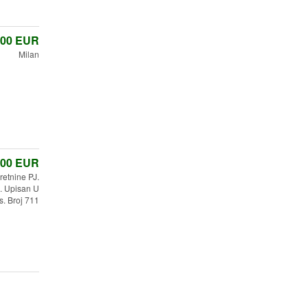
,00
EUR
Milan
,00
EUR
etnine PJ.
 Upisan U
s. Broj 711