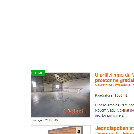
Jednoispoban st
Nekretnine
/
Prodaja st