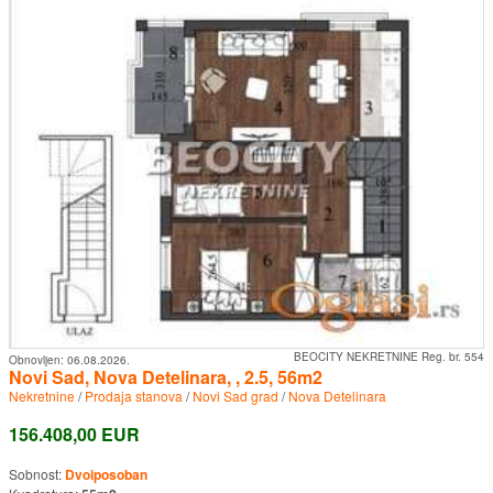
BEOCITY NEKRETNINE Reg. br. 554
Obnovljen:
06.08.2026.
Novi Sad, Nova Detelinara, , 2.5, 56m2
Nekretnine
/
Prodaja stanova
/
Novi Sad grad
/
Nova Detelinara
156.408,00 EUR
Sobnost:
Dvoiposoban