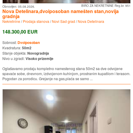
BIRO ZA NEKRETNINE Reg.br. 951
Obnovljen:
05.08.2026.
Nova Detelinara,dvoiposoban namešten stan,novija
gradnja
Nekretnine
/
Prodaja stanova
/
Novi Sad grad
/
Nova Detelinara
148.300,00 EUR
Sobnost:
Dvoiposoban
Kvadratura:
50m2
Stanje objekta:
Novogradnja
Nivo u zgradi:
Visoko prizemlje
Oglašavamo prodaju kompletno namestenog stana 50m2 sa dve odvojene
spavaće sobe, dnevnom, izdvojenom kuhinjom, prostranim kupatilom i terasom.
Pogodan za porodicu. Grejanje na gas,plaća se samo ...