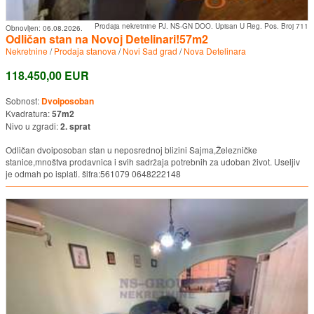
Prodaja nekretnine PJ. NS-GN DOO. Upisan U Reg. Pos. Broj 711
Obnovljen:
06.08.2026.
Odličan stan na Novoj Detelinari!57m2
Nekretnine
/
Prodaja stanova
/
Novi Sad grad
/
Nova Detelinara
118.450,00 EUR
Sobnost:
Dvoiposoban
Kvadratura:
57m2
Nivo u zgradi:
2. sprat
Odličan dvoiposoban stan u neposrednoj blizini Sajma,Železničke
stanice,mnoštva prodavnica i svih sadržaja potrebnih za udoban život. Useljiv
je odmah po isplati. šifra:561079 0648222148