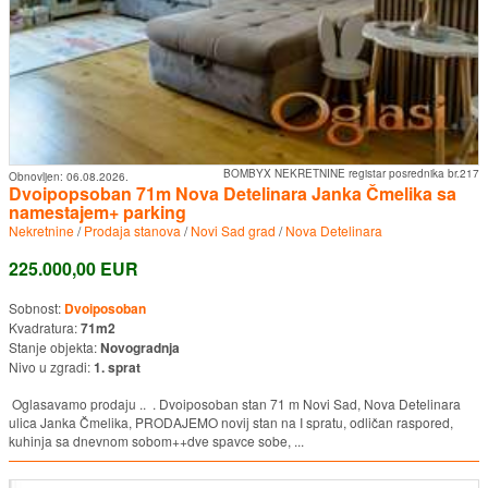
BOMBYX NEKRETNINE registar posrednika br.217
Obnovljen:
06.08.2026.
Dvoipopsoban 71m Nova Detelinara Janka Čmelika sa
namestajem+ parking
Nekretnine
/
Prodaja stanova
/
Novi Sad grad
/
Nova Detelinara
225.000,00 EUR
Sobnost:
Dvoiposoban
Kvadratura:
71m2
Stanje objekta:
Novogradnja
Nivo u zgradi:
1. sprat
Oglasavamo prodaju .. . Dvoiposoban stan 71 m Novi Sad, Nova Detelinara
ulica Janka Čmelika, PRODAJEMO novij stan na I spratu, odličan raspored,
kuhinja sa dnevnom sobom++dve spavce sobe, ...