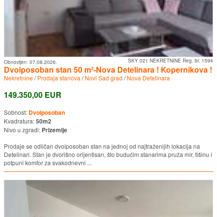
SKY 021 NEKRETNINE Reg. br. 1594
Obnovljen:
07.08.2026.
Dvoiposoban stan 50 m²-Nova Detelinara ! Kopernikova !
Nekretnine
/
Prodaja stanova
/
Novi Sad grad
/
Nova Detelinara
149.350,00 EUR
Sobnost:
Dvoiposoban
Kvadratura:
50m2
Nivo u zgradi:
Prizemlje
Prodaje se odličan dvoiposoban stan na jednoj od najtraženijih lokacija na
Detelinari. Stan je dvorišno orijentisan, što budućim stanarima pruža mir, tišinu i
potpuni komfor za svakodnevni ...