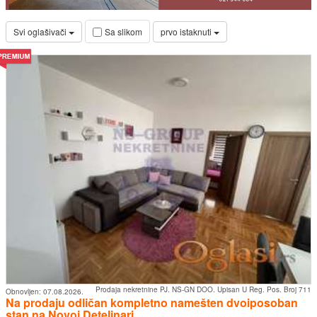
Svi oglašivači
prvo istaknuti
Sa slikom
Prodaja nekretnine PJ. NS-GN DOO. Upisan U Reg. Pos. Broj 711
Obnovljen:
07.08.2026.
Na prodaju odličan kompletno namešten dvoiposoban
stan na Novoj Detelinari