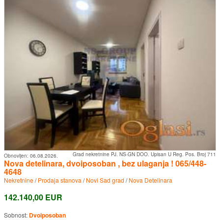
Grad nekretnine PJ. NS-GN DOO. Upisan U Reg. Pos. Broj 711
Obnovljen:
06.08.2026.
Nova detelinara, dvoiposoban , bez ulaganja ! 065/448-
4648
Nekretnine
/
Prodaja stanova
/
Novi Sad grad
/
Nova Detelinara
142.140,00 EUR
Sobnost:
Dvoiposoban