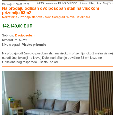
ARTS nekretnine PJ. NS-GN DOO. Upisan U Reg. Pos. Broj 711
Obnovljen:
06.08.2026.
Na prodaju odličan dvoiposoban stan na visokom
prizemlju 53m2
Nekretnine
/
Prodaja stanova
/
Novi Sad grad
/
Nova Detelinara
142.140,00 EUR
Sobnost:
Dvoiposoban
Kvadratura:
53m2
Nivo u zgradi:
Visoko prizemlje
Na prodaju odličan dvoiposoban stan na visokom prizemlju (oko 2 metra visine)
na odličnoj lokaciji na Novoj Detelinari. Stan je površine 53 m², izuzetno
funkcionalnog rasporeda – sastoji se od ...