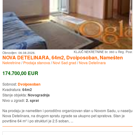
KLJUČ NEKRETNINE br. 360 u Reg. Posr.
Obnovljen:
06.08.2026.
NOVA DETELINARA, 64m2, Dvoiposoban, Namešten
Nekretnine
/
Prodaja stanova
/
Novi Sad grad
/
Nova Detelinara
174.700,00 EUR
Sobnost:
Dvoiposoban
Kvadratura:
64m2
Stanje objekta:
Novogradnja
Nivo u zgradi:
2. sprat
Na prodaju je namešten i porodično organizovan stan u Novom Sadu, u naselju
Nova Detelinara, na drugom spratu zgrade sa ukupno pet spratova. Stan je
površine 64 m² i po strukturi je 2.5 soban, ...