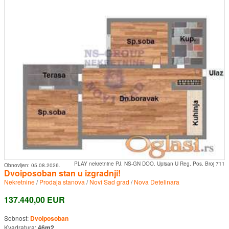
PLAY nekretnine PJ. NS-GN DOO. Upisan U Reg. Pos. Broj 711
Obnovljen:
05.08.2026.
Dvoiposoban stan u izgradnji!
Nekretnine
/
Prodaja stanova
/
Novi Sad grad
/
Nova Detelinara
137.440,00 EUR
Sobnost:
Dvoiposoban
Kvadratura:
46m2