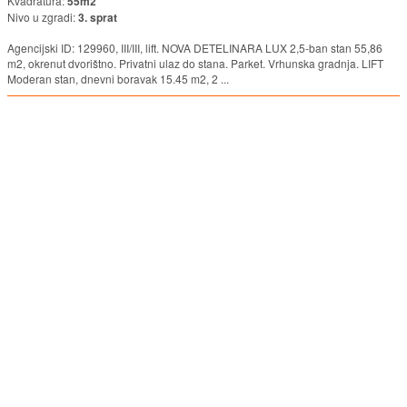
Kvadratura:
55m2
Nivo u zgradi:
3. sprat
Agencijski ID: 129960, III/III, lift. NOVA DETELINARA LUX 2,5-ban stan 55,86
m2, okrenut dvorištno. Privatni ulaz do stana. Parket. Vrhunska gradnja. LIFT
Moderan stan, dnevni boravak 15.45 m2, 2 ...