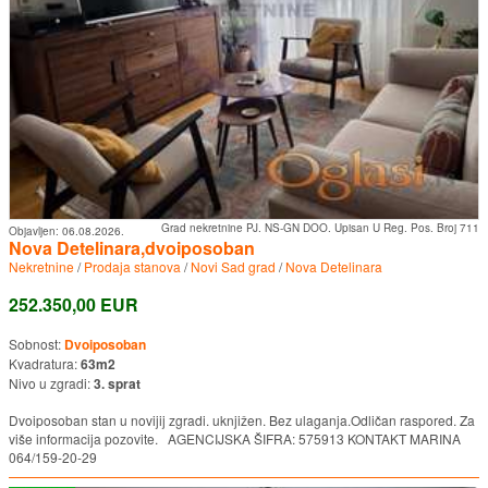
Grad nekretnine PJ. NS-GN DOO. Upisan U Reg. Pos. Broj 711
Objavljen:
06.08.2026.
Nova Detelinara,dvoiposoban
Nekretnine
/
Prodaja stanova
/
Novi Sad grad
/
Nova Detelinara
252.350,00 EUR
Sobnost:
Dvoiposoban
Kvadratura:
63m2
Nivo u zgradi:
3. sprat
Dvoiposoban stan u novijij zgradi. uknjižen. Bez ulaganja.Odličan raspored. Za
više informacija pozovite. AGENCIJSKA ŠIFRA: 575913 KONTAKT MARINA
064/159-20-29