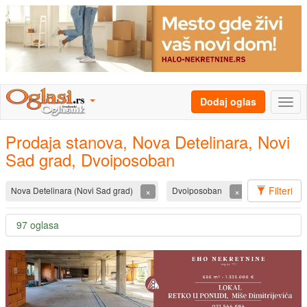
Dodaj oglas
Prodaja stanova, Nova Detelinara, Novi
Sad grad, Dvoiposoban
Filteri
×
×
Nova Detelinara (Novi Sad grad)
Dvoiposoban
97 oglasa