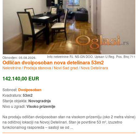
Info nekretnine PJ. NS-GN DOO. Upisan U Reg. Pos. Broj 711
Obnovljen:
05.08.2026.
Odličan dvoiposoban nova detelinara 53m2
Nekretnine
/
Prodaja stanova
/
Novi Sad grad
/
Nova Detelinara
142.140,00 EUR
Sobnost:
Dvoiposoban
Kvadratura:
53m2
Stanje objekta:
Novogradnja
Nivo u zgradi:
Visoko prizemlje
Na prodaju odličan dvoiposoban stan na visokom prizemlju (oko 2 metra visine)
na odličnoj lokaciji na Novoj Detelinari. Stan je površine 53 m², izuzetno
funkcionalnog rasporeda – sastoji se od ...