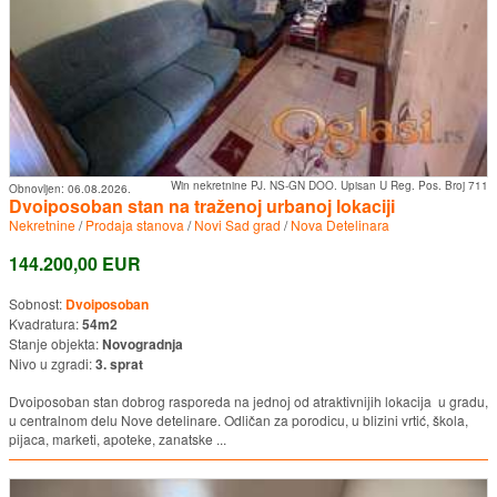
Win nekretnine PJ. NS-GN DOO. Upisan U Reg. Pos. Broj 711
Obnovljen:
06.08.2026.
Dvoiposoban stan na traženoj urbanoj lokaciji
Nekretnine
/
Prodaja stanova
/
Novi Sad grad
/
Nova Detelinara
144.200,00 EUR
Sobnost:
Dvoiposoban
Kvadratura:
54m2
Stanje objekta:
Novogradnja
Nivo u zgradi:
3. sprat
Dvoiposoban stan dobrog rasporeda na jednoj od atraktivnijih lokacija u gradu,
u centralnom delu Nove detelinare. Odličan za porodicu, u blizini vrtić, škola,
pijaca, marketi, apoteke, zanatske ...