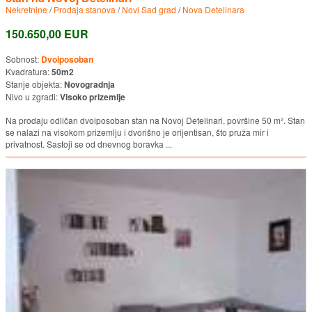
Nekretnine
/
Prodaja stanova
/
Novi Sad grad
/
Nova Detelinara
150.650,00 EUR
Sobnost:
Dvoiposoban
Kvadratura:
50m2
Stanje objekta:
Novogradnja
Nivo u zgradi:
Visoko prizemlje
Na prodaju odličan dvoiposoban stan na Novoj Detelinari, površine 50 m². Stan
se nalazi na visokom prizemlju i dvorišno je orijentisan, što pruža mir i
privatnost. Sastoji se od dnevnog boravka ...