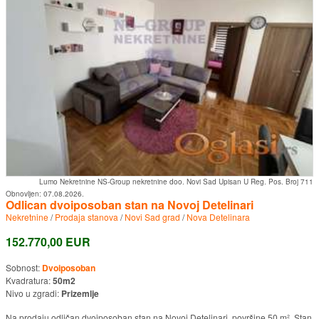
Lumo Nekretnine NS-Group nekretnine doo. Novi Sad Upisan U Reg. Pos. Broj 711
Obnovljen:
07.08.2026.
Odlican dvoiposoban stan na Novoj Detelinari
Nekretnine
/
Prodaja stanova
/
Novi Sad grad
/
Nova Detelinara
152.770,00 EUR
Sobnost:
Dvoiposoban
Kvadratura:
50m2
Nivo u zgradi:
Prizemlje
Na prodaju odličan dvoiposoban stan na Novoj Detelinari, površine 50 m². Stan