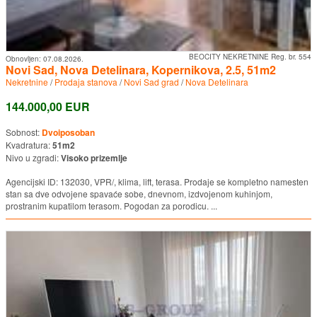
BEOCITY NEKRETNINE Reg. br. 554
Obnovljen:
07.08.2026.
Novi Sad, Nova Detelinara, Kopernikova, 2.5, 51m2
Nekretnine
/
Prodaja stanova
/
Novi Sad grad
/
Nova Detelinara
144.000,00 EUR
Sobnost:
Dvoiposoban
Kvadratura:
51m2
Nivo u zgradi:
Visoko prizemlje
Agencijski ID: 132030, VPR/, klima, lift, terasa. Prodaje se kompletno namesten
stan sa dve odvojene spavaće sobe, dnevnom, izdvojenom kuhinjom,
prostranim kupatilom terasom. Pogodan za porodicu. ...