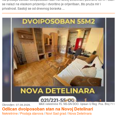
se nalazi na visokom prizemlju i dvorišno je orijentisan, što pruža mir i
privatnost. Sastoji se od dnevnog boravka ...
MAX nekretnine PJ. NS-GN DOO. Upisan U Reg. Pos. Broj 711
Obnovljen:
07.08.2026.
Odlican dvoiposoban stan na Novoj Detelinari
Nekretnine
/
Prodaja stanova
/
Novi Sad grad
/
Nova Detelinara