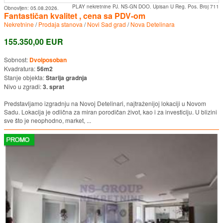
PLAY nekretnine PJ. NS-GN DOO. Upisan U Reg. Pos. Broj 711
Obnovljen:
05.08.2026.
Fantastičan kvalitet , cena sa PDV-om
Nekretnine
/
Prodaja stanova
/
Novi Sad grad
/
Nova Detelinara
155.350,00 EUR
Sobnost:
Dvoiposoban
Kvadratura:
56m2
Stanje objekta:
Starija gradnja
Nivo u zgradi:
3. sprat
Predstavljamo izgradnju na Novoj Detelinari, najtraženijoj lokaciji u Novom
Sadu. Lokacija je odlična za miran porodičan život, kao i za investiciju. U blizini
sve što je neophodno, market, ...