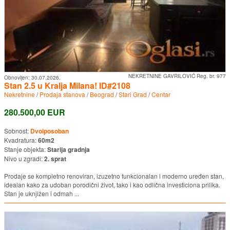
NEKRETNINE GAVRILOVIĆ Reg. br. 977
Obnovljen:
30.07.2026.
Stan 2.5 u Kralja Milana! ID#2108
Nekretnine
/
Prodaja stanova
/
Beograd
/
Stari Grad
/
Centar
280.500,00 EUR
Sobnost:
Dvoiposoban
Kvadratura:
60m2
Stanje objekta:
Starija gradnja
Nivo u zgradi:
2. sprat
Prodaje se kompletno renoviran, izuzetno funkcionalan i moderno uređen stan,
idealan kako za udoban porodični život, tako i kao odlična investiciona prilika.
Stan je uknjižen i odmah ...