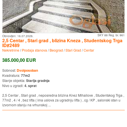
SKY 88 Reg. br. 961
Obnovljen:
16.07.2026.
2,5 Centar , Stari grad , blizina Kneza , Studentskog Trga
ID#2489
Nekretnine
/
Prodaja stanova
/
Beograd
/
Stari Grad
/
Centar
385.000,00 EUR
Sobnost:
Dvoiposoban
Kvadratura:
77m2
Stanje objekta:
Starija gradnja
Nivo u zgradi:
4. sprat
2,5 Centar , Stari grad , neposredna blizina Knez Mihailove , Studentskog Trga ,
77m2 , 4 / 4 , bez lifta ( ima uslova za ugradnju lifta ) , cg / KP , salonski stan u
izvornom stanju na vrhunskoj ...