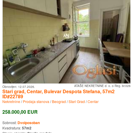
ATAŠE NEKRETNINE d. o. o Reg. br.026
Obnovljen:
12.07.2026.
Stari grad, Centar, Bulevar Despota Stefana, 57m2
ID#22789
Nekretnine
/
Prodaja stanova
/
Beograd
/
Stari Grad
/
Centar
258.000,00 EUR
Sobnost:
Dvoiposoban
Kvadratura:
57m2