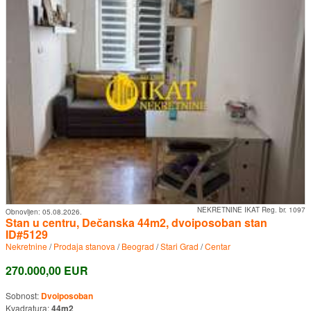
NEKRETNINE IKAT Reg. br. 1097
Obnovljen:
05.08.2026.
Stan u centru, Dečanska 44m2, dvoiposoban stan
ID#5129
Nekretnine
/
Prodaja stanova
/
Beograd
/
Stari Grad
/
Centar
270.000,00 EUR
Sobnost:
Dvoiposoban
Kvadratura:
44m2