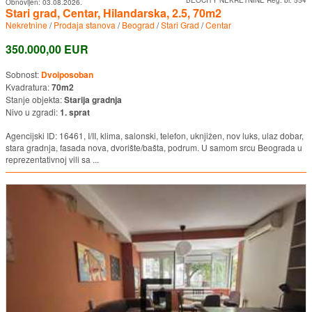
BEOCITY NEKRETNINE Reg. br. 554
Obnovljen:
03.08.2026.
Stari grad, Centar, Hilandarska, 2.5, 70m2
Nekretnine
/
Prodaja stanova
/
Beograd
/
Stari Grad
/
Centar
350.000,00 EUR
Sobnost:
Dvoiposoban
Kvadratura:
70m2
Stanje objekta:
Starija gradnja
Nivo u zgradi:
1. sprat
Agencijski ID: 16461, I/II, klima, salonski, telefon, uknjižen, nov luks, ulaz dobar,
stara gradnja, fasada nova, dvorište/bašta, podrum. U samom srcu Beograda u
reprezentativnoj vili sa ...