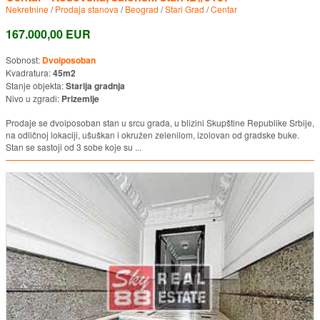
Nekretnine
/
Prodaja stanova
/
Beograd
/
Stari Grad
/
Centar
167.000,00 EUR
Sobnost:
Dvoiposoban
Kvadratura:
45m2
Stanje objekta:
Starija gradnja
Nivo u zgradi:
Prizemlje
Prodaje se dvoiposoban stan u srcu grada, u blizini Skupštine Republike Srbije,
na odličnoj lokaciji, ušuškan i okružen zelenilom, izolovan od gradske buke.
Stan se sastoji od 3 sobe koje su ...