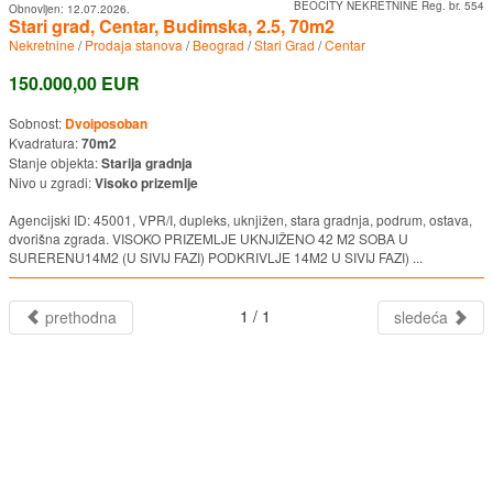
BEOCITY NEKRETNINE Reg. br. 554
Obnovljen:
12.07.2026.
Stari grad, Centar, Budimska, 2.5, 70m2
Nekretnine
/
Prodaja stanova
/
Beograd
/
Stari Grad
/
Centar
150.000,00 EUR
Sobnost:
Dvoiposoban
Kvadratura:
70m2
Stanje objekta:
Starija gradnja
Nivo u zgradi:
Visoko prizemlje
Agencijski ID: 45001, VPR/I, dupleks, uknjižen, stara gradnja, podrum, ostava,
dvorišna zgrada. VISOKO PRIZEMLJE UKNJIŽENO 42 M2 SOBA U
SURERENU14M2 (U SIVIJ FAZI) PODKRIVLJE 14M2 U SIVIJ FAZI) ...
1 / 1
prethodna
sledeća