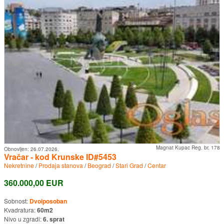
Magnat Kupac Reg. br. 178
Obnovljen:
26.07.2026.
Vračar - kod Krunske ID#5453
Nekretnine
/
Prodaja stanova
/
Beograd
/
Stari Grad
/
Centar
360.000,00 EUR
Sobnost:
Dvoiposoban
Kvadratura:
60m2
Nivo u zgradi:
6. sprat