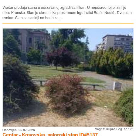
Vračar prodaja stana u odrzavanoj zgradi sa liftom. U neposrednoj blizini je
ulice Krunske. Stan je okrenut ka prostranom trgu i ulici Braće Nedić . Dvostran
svetao. Stan se sastoji od hodnika, ...
Magnat Kupac Reg. br. 178
Obnovljen:
25.07.2026.
Centar - Kosovska, salonski stan ID#5137