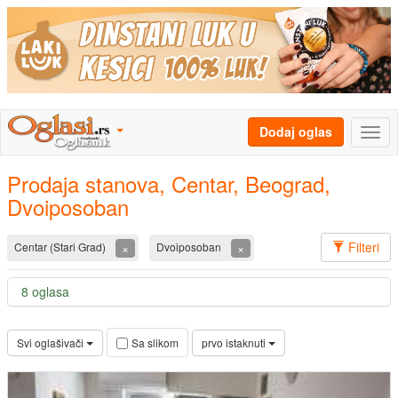
Dodaj oglas
Prodaja stanova, Centar, Beograd,
Dvoiposoban
Filteri
×
×
Centar (Stari Grad)
Dvoiposoban
8 oglasa
Svi oglašivači
prvo istaknuti
Sa slikom