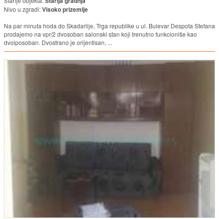
Stanje objekta:
Starija gradnja
Nivo u zgradi:
Visoko prizemlje
Na par minuta hoda do Skadarlije, Trga republike u ul. Bulevar Despota Stefana
prodajemo na vpr/2 dvosoban salonski stan koji trenutno funkcioniše kao
dvoiposoban. Dvostrano je orijentisan, ...