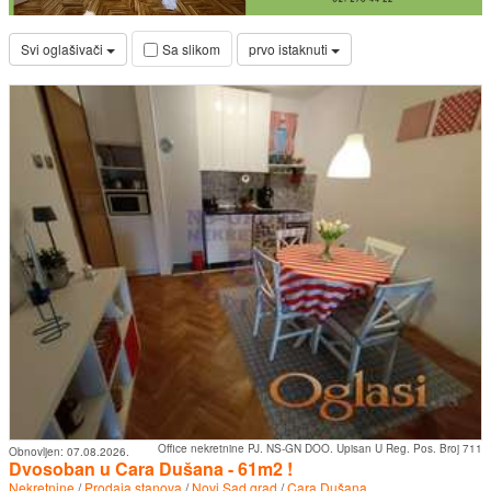
Svi oglašivači
prvo istaknuti
Sa slikom
Office nekretnine PJ. NS-GN DOO. Upisan U Reg. Pos. Broj 711
Obnovljen:
07.08.2026.
Dvosoban u Cara Dušana - 61m2 !
Nekretnine
/
Prodaja stanova
/
Novi Sad grad
/
Cara Dušana