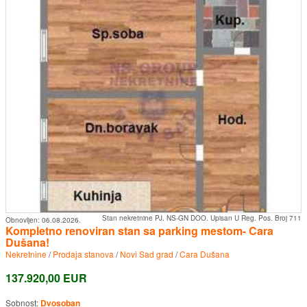
Stan nekretnine PJ. NS-GN DOO. Upisan U Reg. Pos. Broj 711
Obnovljen:
06.08.2026.
Kompletno renoviran stan sa parking mestom- Cara
Dušana!
Nekretnine
/
Prodaja stanova
/
Novi Sad grad
/
Cara Dušana
137.920,00 EUR
Sobnost:
Dvosoban