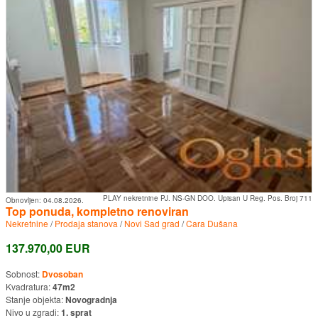
PLAY nekretnine PJ. NS-GN DOO. Upisan U Reg. Pos. Broj 711
Obnovljen:
04.08.2026.
Top ponuda, kompletno renoviran
Nekretnine
/
Prodaja stanova
/
Novi Sad grad
/
Cara Dušana
137.970,00 EUR
Sobnost:
Dvosoban
Kvadratura:
47m2
Stanje objekta:
Novogradnja
Nivo u zgradi:
1. sprat