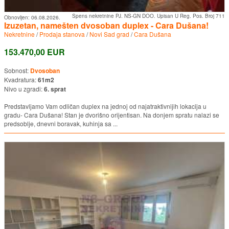
Spens nekretnine PJ. NS-GN DOO. Upisan U Reg. Pos. Broj 711
Obnovljen:
06.08.2026.
Izuzetan, namešten dvosoban duplex - Cara Dušana!
Nekretnine
/
Prodaja stanova
/
Novi Sad grad
/
Cara Dušana
153.470,00 EUR
Sobnost:
Dvosoban
Kvadratura:
61m2
Nivo u zgradi:
6. sprat
Predstavljamo Vam odličan duplex na jednoj od najatraktivnijih lokacija u
gradu- Cara Dušana! Stan je dvorišno orijentisan. Na donjem spratu nalazi se
predsoblje, dnevni boravak, kuhinja sa ...