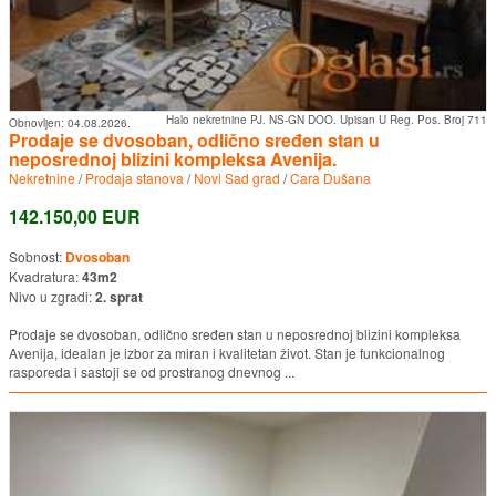
Halo nekretnine PJ. NS-GN DOO. Upisan U Reg. Pos. Broj 711
Obnovljen:
04.08.2026.
Prodaje se dvosoban, odlično sređen stan u
neposrednoj blizini kompleksa Avenija.
Nekretnine
/
Prodaja stanova
/
Novi Sad grad
/
Cara Dušana
142.150,00 EUR
Sobnost:
Dvosoban
Kvadratura:
43m2
Nivo u zgradi:
2. sprat
Prodaje se dvosoban, odlično sređen stan u neposrednoj blizini kompleksa
Avenija, idealan je izbor za miran i kvalitetan život. Stan je funkcionalnog
rasporeda i sastoji se od prostranog dnevnog ...