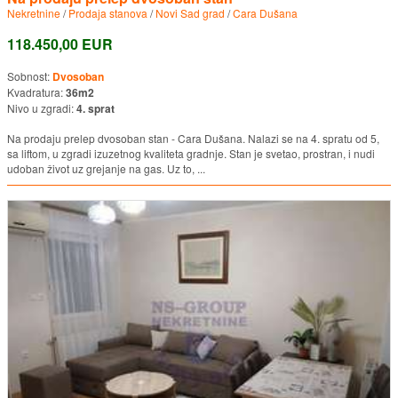
Nekretnine
/
Prodaja stanova
/
Novi Sad grad
/
Cara Dušana
118.450,00 EUR
Sobnost:
Dvosoban
Kvadratura:
36m2
Nivo u zgradi:
4. sprat
Na prodaju prelep dvosoban stan - Cara Dušana. Nalazi se na 4. spratu od 5,
sa liftom, u zgradi izuzetnog kvaliteta gradnje. Stan je svetao, prostran, i nudi
udoban život uz grejanje na gas. Uz to, ...