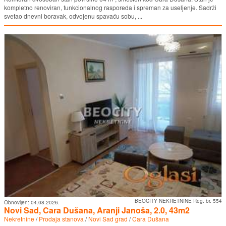
kompletno renoviran, funkcionalnog rasporeda i spreman za useljenje. Sadrži
svetao dnevni boravak, odvojenu spavaću sobu, ...
BEOCITY NEKRETNINE Reg. br. 554
Obnovljen:
04.08.2026.
Novi Sad, Cara Dušana, Aranji Janoša, 2.0, 43m2
Nekretnine
/
Prodaja stanova
/
Novi Sad grad
/
Cara Dušana