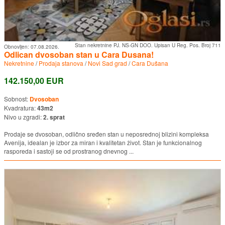
Stan nekretnine PJ. NS-GN DOO. Upisan U Reg. Pos. Broj 711
Obnovljen:
07.08.2026.
Odlican dvosoban stan u Cara Dusana!
Nekretnine
/
Prodaja stanova
/
Novi Sad grad
/
Cara Dušana
142.150,00 EUR
Sobnost:
Dvosoban
Kvadratura:
43m2
Nivo u zgradi:
2. sprat
Prodaje se dvosoban, odlično sređen stan u neposrednoj blizini kompleksa
Avenija, idealan je izbor za miran i kvalitetan život. Stan je funkcionalnog
rasporeda i sastoji se od prostranog dnevnog ...