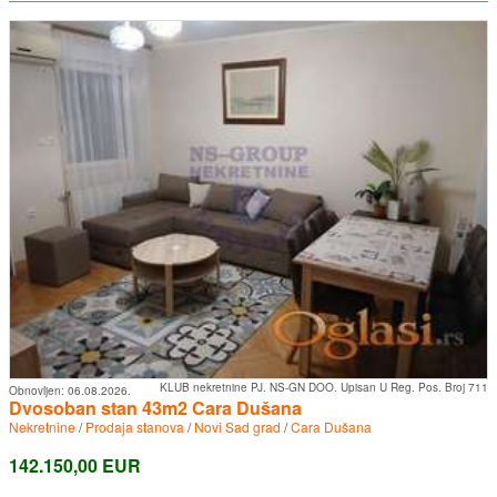
KLUB nekretnine PJ. NS-GN DOO. Upisan U Reg. Pos. Broj 711
Obnovljen:
06.08.2026.
Dvosoban stan 43m2 Cara Dušana
Nekretnine
/
Prodaja stanova
/
Novi Sad grad
/
Cara Dušana
142.150,00 EUR