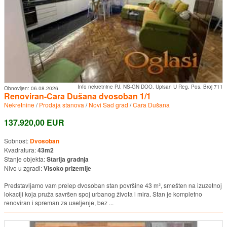
Info nekretnine PJ. NS-GN DOO. Upisan U Reg. Pos. Broj 711
Obnovljen:
06.08.2026.
Renoviran-Cara Dušana dvosoban 1/1
Nekretnine
/
Prodaja stanova
/
Novi Sad grad
/
Cara Dušana
137.920,00 EUR
Sobnost:
Dvosoban
Kvadratura:
43m2
Stanje objekta:
Starija gradnja
Nivo u zgradi:
Visoko prizemlje
Predstavljamo vam prelep dvosoban stan površine 43 m², smešten na izuzetnoj
lokaciji koja pruža savršen spoj urbanog života i mira. Stan je kompletno
renoviran i spreman za useljenje, bez ...