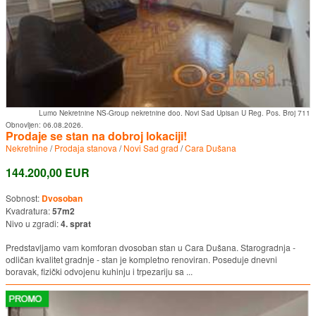
Lumo Nekretnine NS-Group nekretnine doo. Novi Sad Upisan U Reg. Pos. Broj 711
Obnovljen:
06.08.2026.
Prodaje se stan na dobroj lokaciji!
Nekretnine
/
Prodaja stanova
/
Novi Sad grad
/
Cara Dušana
144.200,00 EUR
Sobnost:
Dvosoban
Kvadratura:
57m2
Nivo u zgradi:
4. sprat
Predstavljamo vam komforan dvosoban stan u Cara Dušana. Starogradnja -
odličan kvalitet gradnje - stan je kompletno renoviran. Poseduje dnevni
boravak, fizički odvojenu kuhinju i trpezariju sa ...