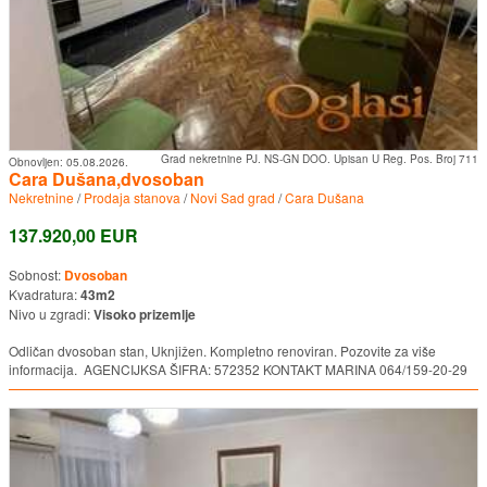
Grad nekretnine PJ. NS-GN DOO. Upisan U Reg. Pos. Broj 711
Obnovljen:
05.08.2026.
Cara Dušana,dvosoban
Nekretnine
/
Prodaja stanova
/
Novi Sad grad
/
Cara Dušana
137.920,00 EUR
Sobnost:
Dvosoban
Kvadratura:
43m2
Nivo u zgradi:
Visoko prizemlje
Odličan dvosoban stan, Uknjižen. Kompletno renoviran. Pozovite za više
informacija. AGENCIJKSA ŠIFRA: 572352 KONTAKT MARINA 064/159-20-29