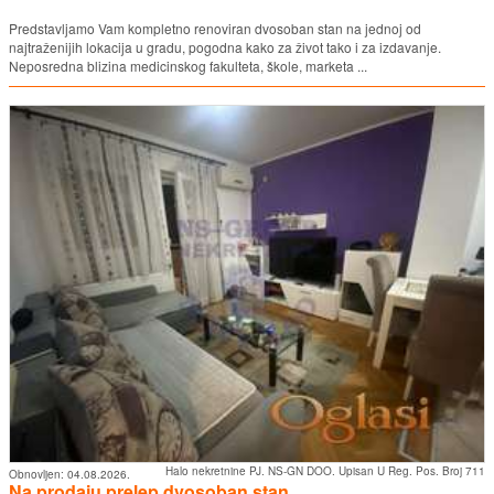
Predstavljamo Vam kompletno renoviran dvosoban stan na jednoj od
najtraženijih lokacija u gradu, pogodna kako za život tako i za izdavanje.
Neposredna blizina medicinskog fakulteta, škole, marketa ...
Halo nekretnine PJ. NS-GN DOO. Upisan U Reg. Pos. Broj 711
Obnovljen:
04.08.2026.
Na prodaju prelep dvosoban stan