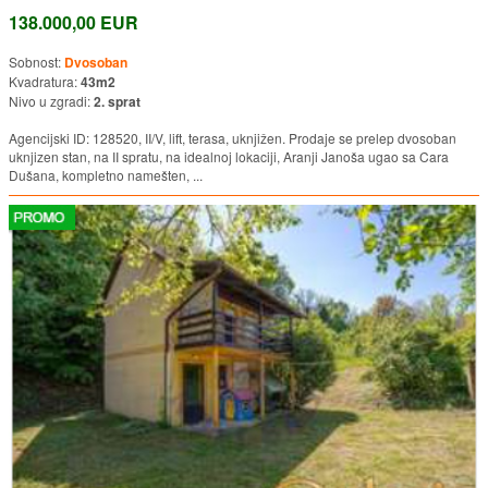
138.000,00 EUR
Sobnost:
Dvosoban
Kvadratura:
43m2
Nivo u zgradi:
2. sprat
Agencijski ID: 128520, II/V, lift, terasa, uknjižen. Prodaje se prelep dvosoban
uknjizen stan, na II spratu, na idealnoj lokaciji, Aranji Janoša ugao sa Cara
Dušana, kompletno namešten, ...