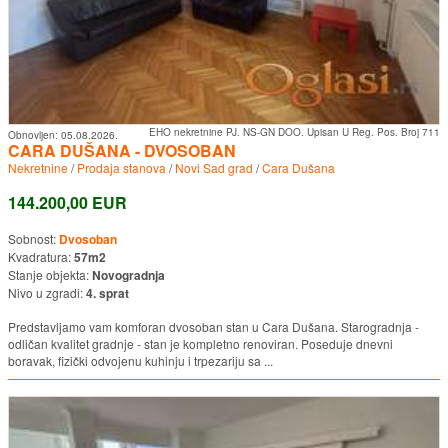
EHO nekretnine PJ. NS-GN DOO. Upisan U Reg. Pos. Broj 711
Obnovljen:
05.08.2026.
CARA DUŠANA - DVOSOBAN
Nekretnine
/
Prodaja stanova
/
Novi Sad grad
/
Cara Dušana
144.200,00 EUR
Sobnost:
Dvosoban
Kvadratura:
57m2
Stanje objekta:
Novogradnja
Nivo u zgradi:
4. sprat
Predstavljamo vam komforan dvosoban stan u Cara Dušana. Starogradnja -
odličan kvalitet gradnje - stan je kompletno renoviran. Poseduje dnevni
boravak, fizički odvojenu kuhinju i trpezariju sa ...