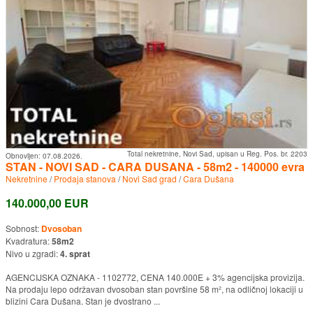
Total nekretnine, Novi Sad, upisan u Reg. Pos. br. 2203
Obnovljen:
07.08.2026.
STAN - NOVI SAD - CARA DUSANA - 58m2 - 140000 evra
Nekretnine
/
Prodaja stanova
/
Novi Sad grad
/
Cara Dušana
140.000,00 EUR
Sobnost:
Dvosoban
Kvadratura:
58m2
Nivo u zgradi:
4. sprat
AGENCIJSKA OZNAKA - 1102772, CENA 140.000E + 3% agencijska provizija.
Na prodaju lepo održavan dvosoban stan površine 58 m², na odličnoj lokaciji u
blizini Cara Dušana. Stan je dvostrano ...