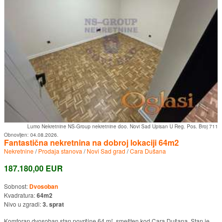
Lumo Nekretnine NS-Group nekretnine doo. Novi Sad Upisan U Reg. Pos. Broj 711
Obnovljen:
04.08.2026.
Fantastična nekretnina na dobroj lokaciji 64m2
Nekretnine
/
Prodaja stanova
/
Novi Sad grad
/
Cara Dušana
187.180,00 EUR
Sobnost:
Dvosoban
Kvadratura:
64m2
Nivo u zgradi:
3. sprat
Komforan dvosoban stan površine 64 m², smešten kod Cara Dušana. Stan je