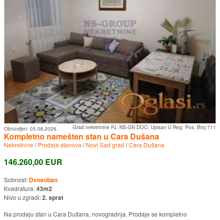
Grad nekretnine PJ. NS-GN DOO. Upisan U Reg. Pos. Broj 711
Obnovljen:
05.08.2026.
Kompletno namešten stan u Cara Dušana
Nekretnine
/
Prodaja stanova
/
Novi Sad grad
/
Cara Dušana
146.260,00 EUR
Sobnost:
Dvosoban
Kvadratura:
43m2
Nivo u zgradi:
2. sprat
Na prodaju stan u Cara Dušana, novogradnja. Prodaje se kompletno