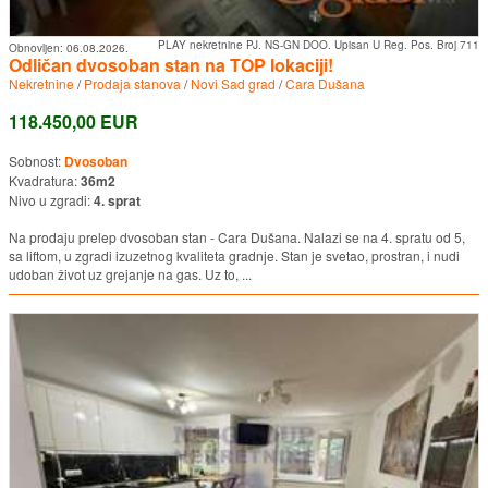
PLAY nekretnine PJ. NS-GN DOO. Upisan U Reg. Pos. Broj 711
Obnovljen:
06.08.2026.
Odličan dvosoban stan na TOP lokaciji!
Nekretnine
/
Prodaja stanova
/
Novi Sad grad
/
Cara Dušana
118.450,00 EUR
Sobnost:
Dvosoban
Kvadratura:
36m2
Nivo u zgradi:
4. sprat
Na prodaju prelep dvosoban stan - Cara Dušana. Nalazi se na 4. spratu od 5,
sa liftom, u zgradi izuzetnog kvaliteta gradnje. Stan je svetao, prostran, i nudi
udoban život uz grejanje na gas. Uz to, ...