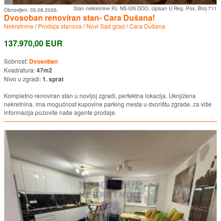
Stan nekretnine PJ. NS-GN DOO. Upisan U Reg. Pos. Broj 711
Obnovljen:
05.08.2026.
Dvosoban renoviran stan- Cara Dušana!
Nekretnine
/
Prodaja stanova
/
Novi Sad grad
/
Cara Dušana
137.970,00 EUR
Sobnost:
Dvosoban
Kvadratura:
47m2
Nivo u zgradi:
1. sprat
Kompletno renoviran stan u novijoj zgradi, perfektna lokacija. Uknjižena
nekretnina. ima mogućnost kupovine parking mesta u dvorištu zgrade. za više
informacija pozovite naše agente prodaje.