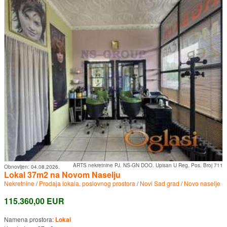
ARTS nekretnine PJ. NS-GN DOO. Upisan U Reg. Pos. Broj 711
Obnovljen:
04.08.2026.
Lokal 37m2 na Novom Naselju
Nekretnine
/
Prodaja lokala, poslovnog prostora
/
Novi Sad grad
/
Novo naselje
115.360,00 EUR
Namena prostora:
Lokal