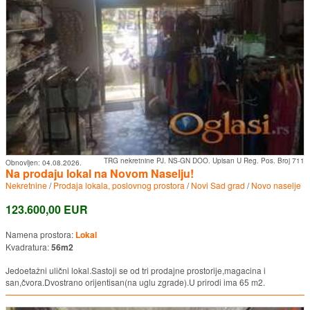
TRG nekretnine PJ. NS-GN DOO. Upisan U Reg. Pos. Broj 711
Obnovljen:
04.08.2026.
Na prodaju lokal na Novom Naselju!
Nekretnine
/
Prodaja lokala, poslovnog prostora
/
Novi Sad grad
/
Novo naselje
123.600,00 EUR
Namena prostora:
Lokal
Kvadratura:
56m2
Jedoetažni ulični lokal.Sastoji se od tri prodajne prostorije,magacina i
san,čvora.Dvostrano orijentisan(na uglu zgrade).U prirodi ima 65 m2.