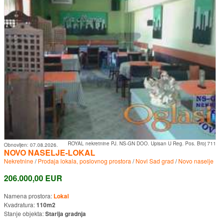
ROYAL nekretnine PJ. NS-GN DOO. Upisan U Reg. Pos. Broj 711
Obnovljen:
07.08.2026.
NOVO NASELJE-LOKAL
Nekretnine
/
Prodaja lokala, poslovnog prostora
/
Novi Sad grad
/
Novo naselje
206.000,00 EUR
Namena prostora:
Lokal
Kvadratura:
110m2
Stanje objekta:
Starija gradnja