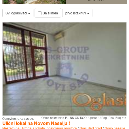
Svi oglašivači
prvo istaknuti
Sa slikom
Office nekretnine PJ. NS-GN DOO. Upisan U Reg. Pos. Broj 711
Obnovljen:
07.08.2026.
Ulični lokal na Novom Naselju !
Nekretnine
/
Prodaja lokala, poslovnog prostora
/
Novi Sad grad
/
Novo naselje