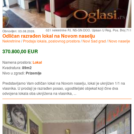
021 nekretnine PJ. NS-GN DOO. Upisan U Reg. Pos. Broj 711
Obnovljen:
03.08.2026.
Odličan razrađen lokal na Novom naselju
Nekretnine
/
Prodaja lokala, poslovnog prostora
/
Novi Sad grad
/
Novo naselje
370.800,00 EUR
Namena prostora:
Lokal
Kvadratura:
89m2
Nivo u zgradi:
Prizemlje
Predstavljamo Vam odličan lokal na Novom naselju, lokal je uknjižen 1/1 na
vlasnika. U prodaji je razrađen posao, ugostiteljski objekat koji čine dva
odvojena lokala oba uknjižena na vlasnika, ...