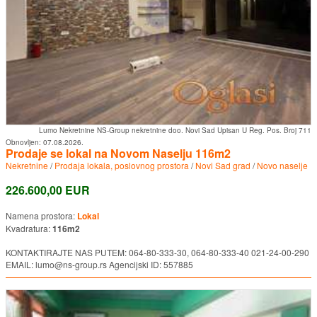
Lumo Nekretnine NS-Group nekretnine doo. Novi Sad Upisan U Reg. Pos. Broj 711
Obnovljen:
07.08.2026.
Prodaje se lokal na Novom Naselju 116m2
Nekretnine
/
Prodaja lokala, poslovnog prostora
/
Novi Sad grad
/
Novo naselje
226.600,00 EUR
Namena prostora:
Lokal
Kvadratura:
116m2
KONTAKTIRAJTE NAS PUTEM: 064-80-333-30, 064-80-333-40 021-24-00-290
EMAIL: lumo@ns-group.rs Agencijski ID: 557885