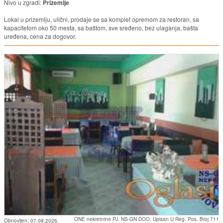
Nivo u zgradi:
Prizemlje
Lokal u prizemlju, ulični, prodaje se sa komplet opremom za restoran, sa
kapacitetom oko 50 mesta, sa baštom, sve sređeno, bez ulaganja, bašta
uređena, cena za dogovor.
ONE nekretnine PJ. NS-GN DOO. Upisan U Reg. Pos. Broj 711
Obnovljen:
07.08.2026.