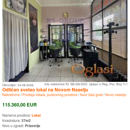
Info nekretnine PJ. NS-GN DOO. Upisan U Reg. Pos. Broj 711
Obnovljen:
04.08.2026.
Odličan svetao lokal na Novom Naselju
Nekretnine
/
Prodaja lokala, poslovnog prostora
/
Novi Sad grad
/
Novo naselje
115.360,00 EUR
Namena prostora:
Lokal
Kvadratura:
37m2
Nivo u zgradi:
Prizemlje