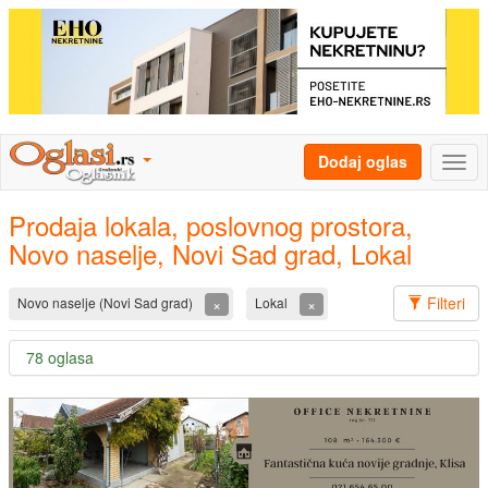
Dodaj oglas
Prodaja lokala, poslovnog prostora,
Novo naselje, Novi Sad grad, Lokal
Filteri
×
×
Novo naselje (Novi Sad grad)
Lokal
78 oglasa