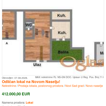
MAX nekretnine PJ. NS-GN DOO. Upisan U Reg. Pos. Broj 711
Obnovljen:
07.08.2026.
Odličan lokal na Novom Naselju!
Nekretnine
/
Prodaja lokala, poslovnog prostora
/
Novi Sad grad
/
Novo naselje
412.000,00 EUR
Namena prostora:
Lokal