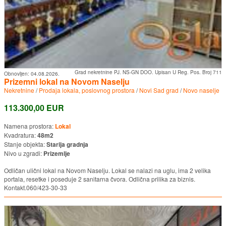
Grad nekretnine PJ. NS-GN DOO. Upisan U Reg. Pos. Broj 711
Obnovljen:
04.08.2026.
Prizemni lokal na Novom Naselju
Nekretnine
/
Prodaja lokala, poslovnog prostora
/
Novi Sad grad
/
Novo naselje
113.300,00 EUR
Namena prostora:
Lokal
Kvadratura:
48m2
Stanje objekta:
Starija gradnja
Nivo u zgradi:
Prizemlje
Odličan ulični lokal na Novom Naselju. Lokal se nalazi na uglu, ima 2 velika
portala, resetke i poseduje 2 sanitarna čvora. Odlična prilika za biznis.
Kontakt.060/423-30-33