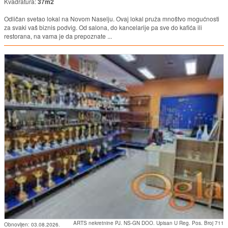
Kvadratura:
37m2
Odličan svetao lokal na Novom Naselju. Ovaj lokal pruža mnoštvo mogućnosti
za svaki vaš biznis podvig. Od salona, do kancelarije pa sve do kafića ili
restorana, na vama je da prepoznate ...
ARTS nekretnine PJ. NS-GN DOO. Upisan U Reg. Pos. Broj 711
Obnovljen:
03.08.2026.