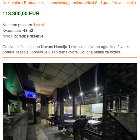
Nekretnine
/
Prodaja lokala, poslovnog prostora
/
Novi Sad grad
/
Novo naselje
113.300,00 EUR
Namena prostora:
Lokal
Kvadratura:
48m2
Nivo u zgradi:
Prizemlje
Odličan ulični lokal na Novom Naselju. Lokal se nalazi na uglu, ima 2 velika
portala, resetke i poseduje 2 sanitarna čvora. Odlična prilika za biznis.