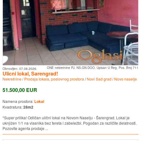
ONE nekretnine PJ. NS-GN DOO. Upisan U Reg. Pos. Broj 711
Obnovljen:
07.08.2026.
Ulicni lokal, Sarengrad!
Nekretnine
/
Prodaja lokala, poslovnog prostora
/
Novi Sad grad
/
Novo naselje
51.500,00 EUR
Namena prostora:
Lokal
Kvadratura:
28m2
*Super prilika! Odličan ulični lokal na Novom Naselju - Šarengrad. Lokal je
uknjižen 1/1 na vlasnika bez tereta i zabeležbi. Pogodan za različite delatnosti.
Pozovite agenta prodaje ...