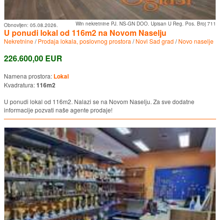
Win nekretnine PJ. NS-GN DOO. Upisan U Reg. Pos. Broj 711
Obnovljen:
05.08.2026.
U ponudi lokal od 116m2 na Novom Naselju
Nekretnine
/
Prodaja lokala, poslovnog prostora
/
Novi Sad grad
/
Novo naselje
226.600,00 EUR
Namena prostora:
Lokal
Kvadratura:
116m2
U ponudi lokal od 116m2. Nalazi se na Novom Naselju. Za sve dodatne
informacije pozvati naše agente prodaje!