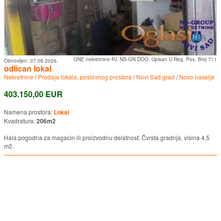
ONE nekretnine PJ. NS-GN DOO. Upisan U Reg. Pos. Broj 711
Obnovljen:
07.08.2026.
odlican lokal
Nekretnine
/
Prodaja lokala, poslovnog prostora
/
Novi Sad grad
/
Novo naselje
403.150,00 EUR
Namena prostora:
Lokal
Kvadratura:
206m2
Hala pogodna za magacin ili proizvodnu delatnost. Čvrsta gradnja, visina 4.5
m2.