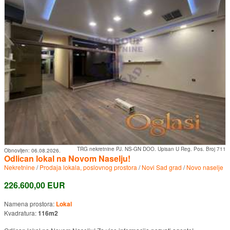
TRG nekretnine PJ. NS-GN DOO. Upisan U Reg. Pos. Broj 711
Obnovljen:
06.08.2026.
Odlican lokal na Novom Naselju!
Nekretnine
/
Prodaja lokala, poslovnog prostora
/
Novi Sad grad
/
Novo naselje
226.600,00 EUR
Namena prostora:
Lokal
Kvadratura:
116m2