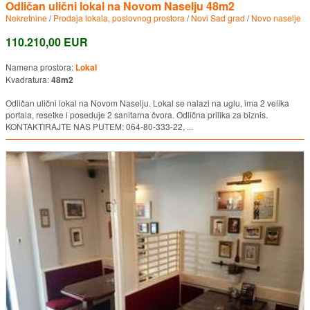
Odličan ulični lokal na Novom Naselju 48m2
Nekretnine
/
Prodaja lokala, poslovnog prostora
/
Novi Sad grad
/
Novo naselje
110.210,00 EUR
Namena prostora:
Lokal
Kvadratura:
48m2
Odličan ulični lokal na Novom Naselju. Lokal se nalazi na uglu, ima 2 velika
portala, resetke i poseduje 2 sanitarna čvora. Odlična prilika za biznis.
KONTAKTIRAJTE NAS PUTEM: 064-80-333-22, ...