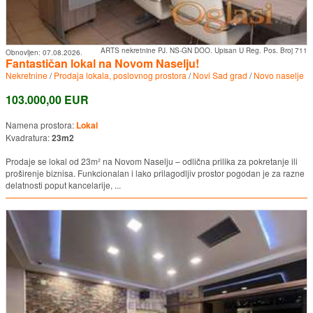
ARTS nekretnine PJ. NS-GN DOO. Upisan U Reg. Pos. Broj 711
Obnovljen:
07.08.2026.
Fantastičan lokal na Novom Naselju!
Nekretnine
/
Prodaja lokala, poslovnog prostora
/
Novi Sad grad
/
Novo naselje
103.000,00 EUR
Namena prostora:
Lokal
Kvadratura:
23m2
Prodaje se lokal od 23m² na Novom Naselju – odlična prilika za pokretanje ili
proširenje biznisa. Funkcionalan i lako prilagodljiv prostor pogodan je za razne
delatnosti poput kancelarije, ...