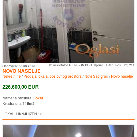
EHO nekretnine PJ. NS-GN DOO. Upisan U Reg. Pos. Broj 711
Obnovljen:
06.08.2026.
NOVO NASELJE
Nekretnine
/
Prodaja lokala, poslovnog prostora
/
Novi Sad grad
/
Novo naselje
226.600,00 EUR
Namena prostora:
Lokal
Kvadratura:
116m2
LOKAL, UKNJUIŽEN 1/1