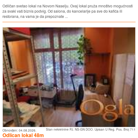
Odličan svetao lokal na Novom Naselju. Ovaj lokal pruža mnoštvo mogućnosti
za svaki vaš biznis podvig. Od salona, do kancelarije pa sve do kafića ili
restorana, na vama je da prepoznate ...
Stan nekretnine PJ. NS-GN DOO. Upisan U Reg. Pos. Broj 711
Obnovljen:
04.08.2026.
Odlican lokal 48m