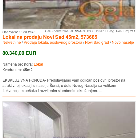
ARTS nekretnine PJ. NS-GN DOO. Upisan U Reg. Pos. Broj 711
Obnovljen:
06.08.2026.
Lokal na prodaju Novi Sad 45m2, 573685
Nekretnine
/
Prodaja lokala, poslovnog prostora
/
Novi Sad grad
/
Novo naselje
80.340,00 EUR
Namena prostora:
Lokal
Kvadratura:
45m2
EKSKLUZIVNA PONUDA- Predstavljamo vam odličan poslovni prostor na
atraktivnoj lokaciji u naselju Šonsi, u delu Novog Naselja sa velikom
frekvencijom pešaka i razvijenim stambenim okruženjem. ...