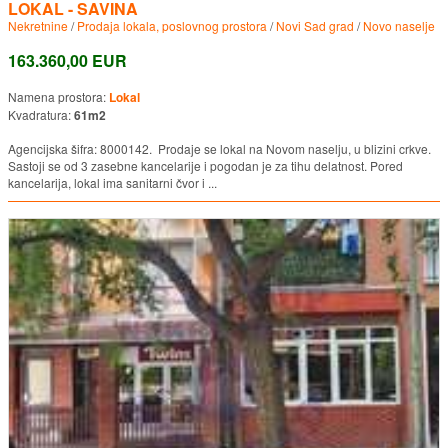
LOKAL - SAVINA
Nekretnine
/
Prodaja lokala, poslovnog prostora
/
Novi Sad grad
/
Novo naselje
163.360,00 EUR
Namena prostora:
Lokal
Kvadratura:
61m2
Agencijska šifra: 8000142. Prodaje se lokal na Novom naselju, u blizini crkve.
Sastoji se od 3 zasebne kancelarije i pogodan je za tihu delatnost. Pored
kancelarija, lokal ima sanitarni čvor i ...