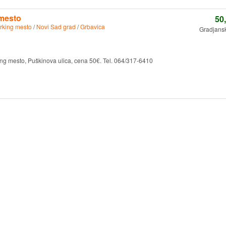
 mesto
50
rking mesto
/
Novi Sad grad
/
Grbavica
Gradjansk
ng mesto, Puškinova ulica, cena 50€. Tel. 064/317-6410