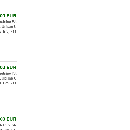
,00
EUR
etnine PJ.
 Upisan U
s. Broj 711
,00
EUR
etnine PJ.
 Upisan U
s. Broj 711
,00
EUR
NTA STAN
 PJ. NS-GN