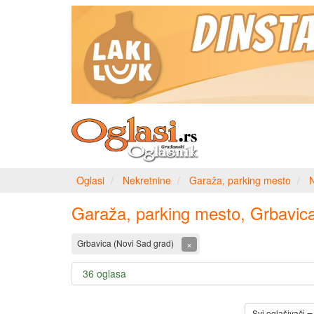
Oglasi
Nekretnine
Garaža, parking mesto
N
Garaža, parking mesto, Grbavic
×
Grbavica (Novi Sad grad)
36 oglasa
Svi oglašivači