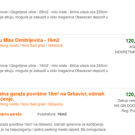
nove i Gogoljeve ulice - 28m2 - rolo vrata - širina ulaza cca 220cm
duje struju, moguće je zakupiti u vidu magacina Obavezan depozit u
 Miše Dimitrijevića - 16m2
120
rking mesto
/
Novi Sad grad
/
Grbavica
AG
NEKRETNINE
nove i Gogoljeve ulice - 16m2 - rolo vrata - širina ulaza cca 240cm
duje struju, moguće je zakupiti u vidu magacina Obavezan depozit u
alna garaža površine 16m² na Grbavici, odmah
120
ćenje.
Zakup nekr
rking mesto
/
Novi Sad grad
/
Grbavica
NS-GN DOO.
Reg. Po
ojeća garaža
Kvadratura:
16m2
araža površine 16m² na Grbavici, odmah spremna za korišćenje.
 je na raspolaganju i jedno parking mesto ispred, što omogućava