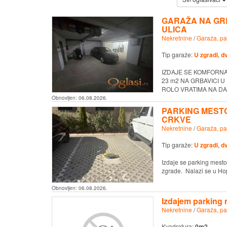
GARAŽA NA GRB
ULICA
Nekretnine
/
Garaža, pa
Tip garaže:
U zgradi, d
IZDAJE SE KOMFORNA
23 m2 NA GRBAVICI U
ROLO VRATIMA NA DALJ
Obnovljen:
06.08.2026.
PARKING MESTO
CRKVE
Nekretnine
/
Garaža, pa
Tip garaže:
U zgradi, d
Izdaje se parking mesto
zgrade. Nalazi se u Hopo
Obnovljen:
06.08.2026.
Izdajem parking
Nekretnine
/
Garaža, pa
Kvadratura:
0m2