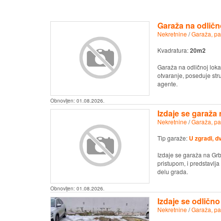
Garaža na odlično
Nekretnine
/
Garaža, pa
Kvadratura:
20m2
Garaža na odličnoj loka
otvaranje, poseduje str
agente.
Obnovljen:
01.08.2026.
Izdaje se garaža
Nekretnine
/
Garaža, pa
Tip garaže:
U zgradi, d
Izdaje se garaža na Grb
pristupom, i predstavlj
delu grada.
Obnovljen:
01.08.2026.
Izdaje se odlično
Nekretnine
/
Garaža, pa