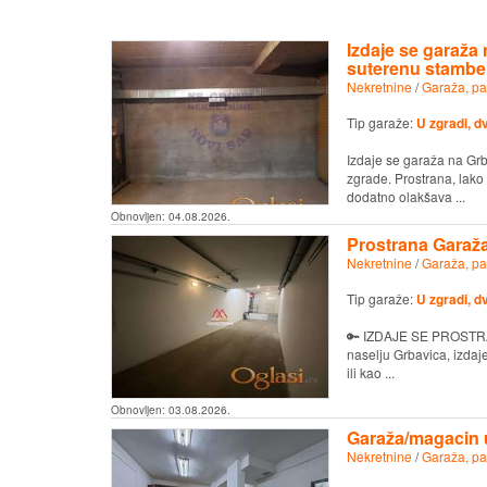
Izdaje se garaža
suterenu stambe
Nekretnine
/
Garaža, pa
Tip garaže:
U zgradi, d
Izdaje se garaža na Gr
zgrade. Prostrana, lako 
dodatno olakšava ...
Obnovljen:
04.08.2026.
Prostrana Garaža
Nekretnine
/
Garaža, pa
Tip garaže:
U zgradi, d
🔑 IZDAJE SE PROSTRAN
naselju Grbavica, izdaj
ili kao ...
Obnovljen:
03.08.2026.
Garaža/magacin u
Nekretnine
/
Garaža, pa