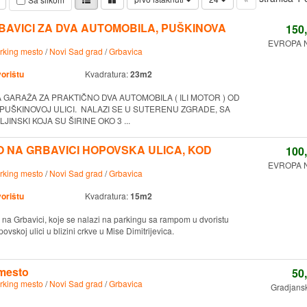
AVICI ZA DVA AUTOMOBILA, PUŠKINOVA
150
EVROPA NS
rking mesto
/
Novi Sad grad
/
Grbavica
vorištu
Kvadratura:
23m2
 GARAŽA ZA PRAKTIČNO DVA AUTOMOBILA ( ILI MOTOR ) OD
 PUŠKINOVOJ ULICI. NALAZI SE U SUTERENU ZGRADE, SA
INSKI KOJA SU ŠIRINE OKO 3 ...
 NA GRBAVICI HOPOVSKA ULICA, KOD
100
EVROPA NS
rking mesto
/
Novi Sad grad
/
Grbavica
vorištu
Kvadratura:
15m2
 na Grbavici, koje se nalazi na parkingu sa rampom u dvoristu
vskoj ulici u blizini crkve u Mise Dimitrijevica.
 mesto
50
rking mesto
/
Novi Sad grad
/
Grbavica
Gradjansk