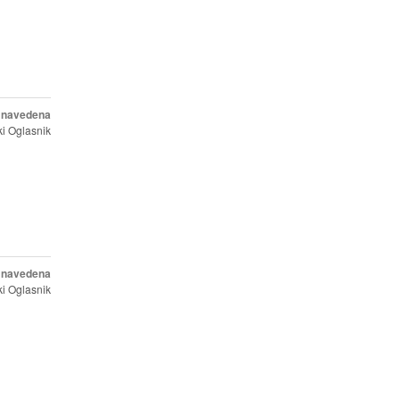
e navedena
i Oglasnik
e navedena
i Oglasnik