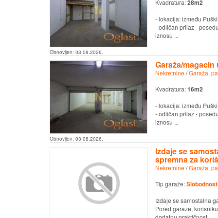
Kvadratura:
28m2
- lokacija: između Puški
- odličan prilaz - pose
iznosu ...
Obnovljen:
03.08.2026.
Garaža/magacin u
Nekretnine
/
Garaža, pa
Kvadratura:
16m2
- lokacija: između Puški
- odličan prilaz - pose
iznosu ...
Obnovljen:
03.08.2026.
Izdaje se samost
spremna za koriš
Nekretnine
/
Garaža, pa
Tip garaže:
Slobodnost
Izdaje se samostalna g
Pored garaže, korisniku
dodatnu praktičnost ...