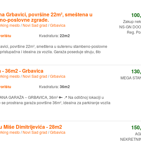
 na Grbavici, površine 22m², smeštena u
100
no-poslovne zgrade.
Zakup nekr
rking mesto
/
Novi Sad grad
/
Grbavica
NS-GN DOO.
Reg. Po
vorištu
Kvadratura:
22m2
bavici, površine 22m², smeštena u suterenu stambeno-poslovne
pristupačna i idealna za vozila. Garaža poseduje struju, što
 - 36m2 - Grbavica
130
rking mesto
/
Novi Sad grad
/
Grbavica
MEGA STAN
vorištu
Kvadratura:
36m2
A GARAŽA – GRBAVICA, 36m² 🔑 📍 Na odličnoj lokaciji u
e se prostrana garaža površine 36m², idealna za parkiranje vozila
 Miše Dimitrijevića - 28m2
150
rking mesto
/
Novi Sad grad
/
Grbavica
AG
NEKRETNINE