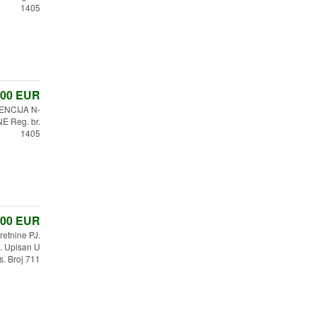
1405
,00
EUR
ENCIJA N-
 Reg. br.
1405
,00
EUR
etnine PJ.
 Upisan U
s. Broj 711