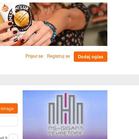
Prijavi se
Registruj se
Dodaj oglas
retraga
 od 2
»