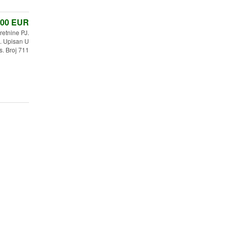
,00
EUR
etnine PJ.
 Upisan U
s. Broj 711