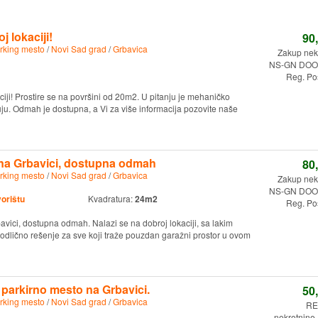
j lokaciji!
90
rking mesto
/
Novi Sad grad
/
Grbavica
Zakup nekr
NS-GN DOO.
Reg. Po
ciji! Prostire se na površini od 20m2. U pitanju je mehaničko
uju. Odmah je dostupna, a Vi za više informacija pozovite naše
 na Grbavici, dostupna odmah
80
rking mesto
/
Novi Sad grad
/
Grbavica
Zakup nekr
NS-GN DOO.
vorištu
Kvadratura:
24m2
Reg. Po
avici, dostupna odmah. Nalazi se na dobroj lokaciji, sa lakim
a odlično rešenje za sve koji traže pouzdan garažni prostor u ovom
 parkirno mesto na Grbavici.
50
rking mesto
/
Novi Sad grad
/
Grbavica
RE
nekretnine