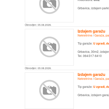
Grbavica, izdajem parki
Obnovljen:
05.08.2026.
Izdajem garažu
Nekretnine
/
Garaža, pa
Tip garaže:
U zgradi, d
Grbavica, 30m2, izdajem
Tel. 064/317-6410
Obnovljen:
05.08.2026.
Izdajem garažu
Nekretnine
/
Garaža, pa
Tip garaže:
U zgradi, d
Grbavica, izdajem garaž