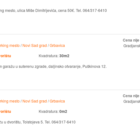
ng mesto, ulica Miše Dimitrijevića, cena 50€. Tel. 064/317-6410
Cena nij
rking mesto
/
Novi Sad grad
/
Grbavica
Gradjansk
vorištu
Kvadratura:
30m2
 garažu u suterenu zgrade, daljinsko otvaranje, Puškinova 12.
Cena nij
rking mesto
/
Novi Sad grad
/
Grbavica
Gradjansk
vorištu
Kvadratura:
0m2
u u dvorištu, Tolstojeva 5. Tel. 064/317-6410