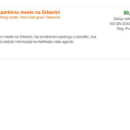
o parkirno mesto na Grbavici
50
rking mesto
/
Novi Sad grad
/
Grbavica
Zakup nekr
NS-GN DOO.
Reg. Po
rno mesto na Grbavici. Na prostranom parkingu u dvorištu, ima
Za daljnje informacije kontaktirajte naše agente.