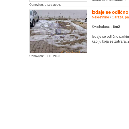
Obnovljen:
01.08.2026.
Izdaje se odličn
Nekretnine
/
Garaža, pa
Kvadratura:
16m2
Izdaje se odlično parki
kapiju koja se zatvara. 
Obnovljen:
01.08.2026.