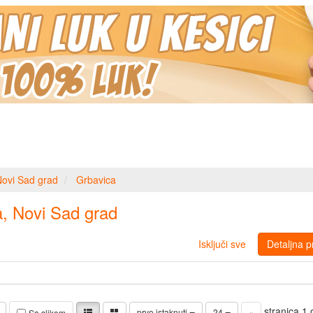
ovi Sad grad
Grbavica
a, Novi Sad grad
Isključi sve
Detaljna p
stranica 1
prvo istaknuti
24
«
Sa slikom