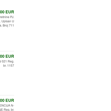
,00
EUR
etnine PJ.
 Upisan U
s. Broj 711
,00
EUR
 021 Reg.
br. 1157
,00
EUR
ENCIJA N-
 Reg. br.