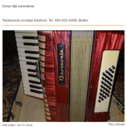
Cena nije navedena
Tekstopisac prodaje tekstove. Tel. 064-002-6468, Boško.
Plac,voćnjak
Obnovljen:
20.07.2026.