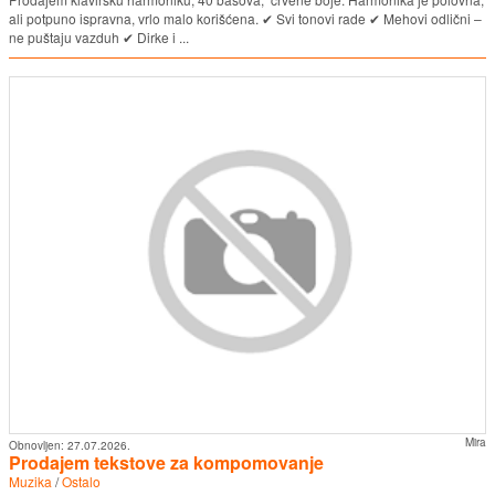
ali potpuno ispravna, vrlo malo korišćena. ✔ Svi tonovi rade ✔ Mehovi odlični –
ne puštaju vazduh ✔ Dirke i ...
Mira
Obnovljen:
27.07.2026.
Prodajem tekstove za kompomovanje
Muzika
/
Ostalo