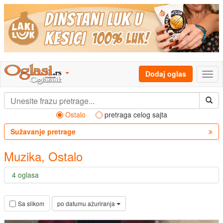
Dodaj oglas
Ostalo
pretraga celog sajta
Sužavanje pretrage
Muzika, Ostalo
4 oglasa
po datumu ažuriranja
Sa slikom