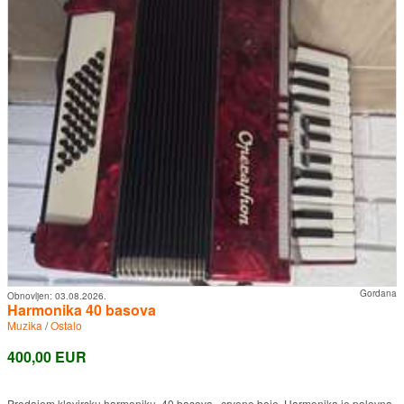
Gordana
Obnovljen:
03.08.2026.
Harmonika 40 basova
Muzika
/
Ostalo
400,00 EUR
Prodajem klavirsku harmoniku, 40 basova, crvene boje. Harmonika je polovna,