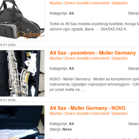
Muzika
/
Drveni duvački instrumenti
/
Saksofon
Kategorije:
Alt
Stanje
Torbe za Alt Sax modele,izuzetnog kvaliteta. Konga 
samom uglu zgrade. Bane - 064/542-542-4
29.07.2026.
Alt Sax - posrebren - Moller Germany
Muzika
/
Drveni duvački instrumenti
/
Saksofon
Kategorije:
Alt
Stanje
NOVO - Moller Germany - Modeli sa kompletnom oprem
instrumenta, izgradjen najnovijom tehnologijom - CN
pri izradi malte ne , ...
29.07.2026.
Alt Sax - Moller Germany - NOVO
Muzika
/
Drveni duvački instrumenti
/
Saksofon
Kategorije:
Alt
Garan
Stanje:
Novo