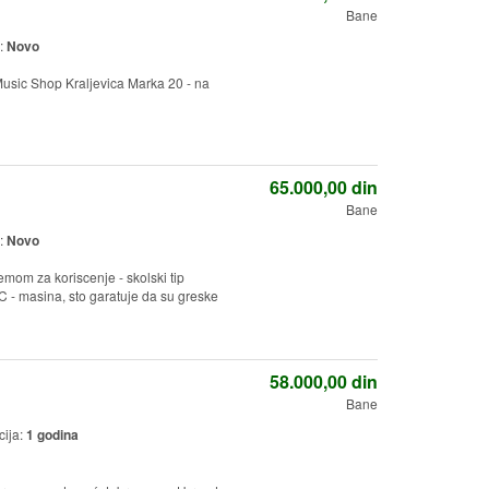
Bane
:
Novo
Music Shop Kraljevica Marka 20 - na
65.000,00
din
Bane
:
Novo
om za koriscenje - skolski tip
C - masina, sto garatuje da su greske
58.000,00
din
Bane
cija:
1 godina