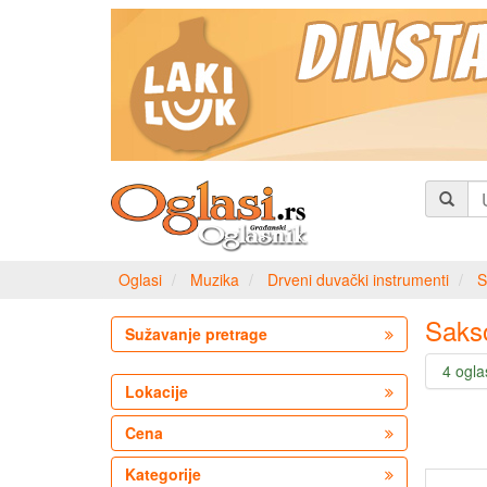
Oglasi
Muzika
Drveni duvački instrumenti
S
Saks
Sužavanje pretrage
4 ogla
Lokacije
Cena
Kategorije