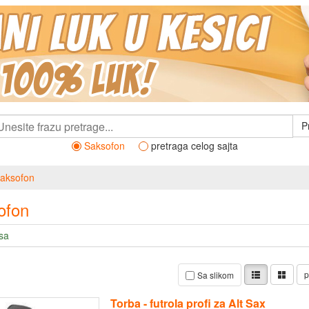
P
Saksofon
pretraga celog sajta
aksofon
ofon
sa
p
Sa slikom
Torba - futrola profi za Alt Sax