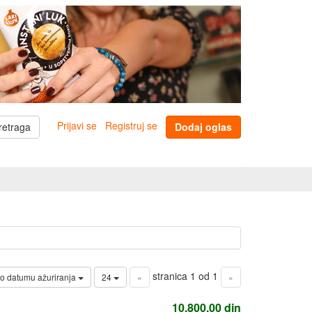
Prijavi se
Registruj se
retraga
Dodaj oglas
stranica 1 od 1
o datumu ažuriranja
24
«
»
10.800,00
din