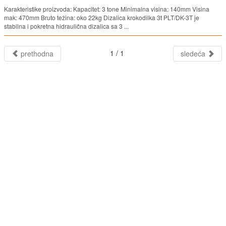
Karakteristike proizvoda: Kapacitet: 3 tone Minimalna visina: 140mm Visina
mak: 470mm Bruto težina: oko 22kg Dizalica krokodilka 3t PLT/DK-3T je
stabilna i pokretna hidraulična dizalica sa 3 ...
1 / 1
prethodna
sledeća