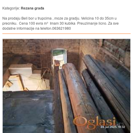
Kategorije:
Rezana građa
Na prodaju Beli bor u trupcima , moze za gradju. Velicina 10 do 35cm u
precniku. Cena 100 evra m³ Imam 30 kubika Preuzimanje licno. Za sve
dodatne informacije na telefon.063621980