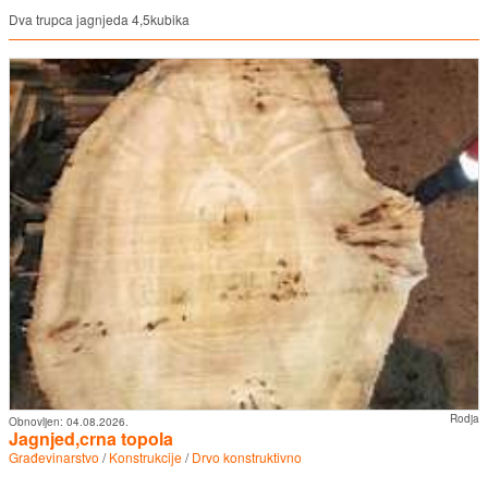
Dva trupca jagnjeda 4,5kubika
Rodja
Obnovljen:
04.08.2026.
Jagnjed,crna topola
Građevinarstvo
/
Konstrukcije
/
Drvo konstruktivno