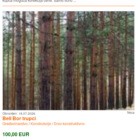
kupca moguca korekcija cene. Samo licno ...
Neca
Obnovljen:
18.07.2026.
Beli Bor trupci
Građevinarstvo
/
Konstrukcije
/
Drvo konstruktivno
100,00 EUR