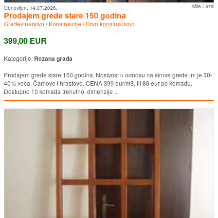
Mile Lazic
Obnovljen:
14.07.2026.
Prodajem grede stare 150 godina
Građevinarstvo
/
Konstrukcije
/
Drvo konstruktivno
399,00 EUR
Kategorije:
Rezana građa
Prodajem grede stare 150 godina. Nosivost u odnosu na sirove grede im je 30-
40% veća. Čamove i hrastove. CENA 399 eur/m3, ili 80 eur po komadu.
Dostupno 10 komada trenutno, dimenzije ...