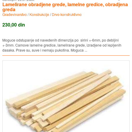
Lamelirane obradjene grede, lamelne gredice, obradjena
greda
Građevinarstvo
/
Konstrukcije
/
Drvo konstruktivno
230,00 din
Moguce odstupanje od navedenih dimenzija po sirini +-6mm, po debljini
+-3mm. Camove lamelne gredice, lamelirane grede, izradjene od lepljenih
dasaka. Prave su, suve i nemaju pukotina. Moguca ...