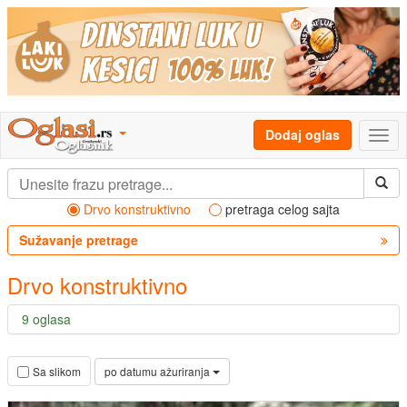
Dodaj oglas
Drvo konstruktivno
pretraga celog sajta
Sužavanje pretrage
Drvo konstruktivno
9 oglasa
po datumu ažuriranja
Sa slikom