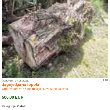
Rodja
Obnovljen:
04.08.2026.
Jagnjed,crna topola
Građevinarstvo
/
Konstrukcije
/
Drvo konstruktivno
500,00 EUR
Kategorije:
Ostalo