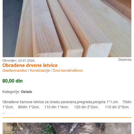
Draženka
Obnovljen:
23.07.2026.
Obrađene drvene letvice
Građevinarstvo
/
Konstrukcije
/
Drvo konstruktivno
80,00 din
Kategorije:
Ostalo
Obrađene čamove letvice za izradu paravana,pregrada,pergola 1*1.cm. 70din
1*2cm. 80din 1*3cm. 110 din 1*4cm. 120 din 2*2xm. 110 din 2*3cm.
...