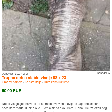
nenadzr85
Obnovljen:
20.07.2026.
Trupac deblo stablo visnje 88 x 23
Građevinarstvo
/
Konstrukcije
/
Drvo konstruktivno
50,00 EUR
Deblo visnje, jedinstveno jer su rasle dve visnje uvijene zajedno, seceno
pocetkom marta, duzina oko 90cm a sirina oko 23cm. Cena 50e, za ozbiljnog