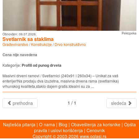
Pekicpeka
Obnovljen:
09.07.2026.
Svetlarnik sa staklima
Građevinarstvo
/
Konstrukcije
/
Drvo konstruktivno
Cena nije navedena
Kategorije:
Profili od punog drveta
Masivni drveni ramovi / Svetlarnici (240x91 i 260x34) – Unikat za vaš
enterijer!Na prodaju dva izuzetna, masivna drvena rama (svetlarnika)
vrhunskog kvaliteta,staklo dajem gratis.Idealni su za ...
1 / 1
prethodna
sledeća
Najčešća pitanja
|
O nama
|
Blog
|
Obaveštenja za korisnike
|
Opšta
pravila i uslovi korišćenja
|
Cenovnik
Copyright © 2003-2026 www.oglasi.rs