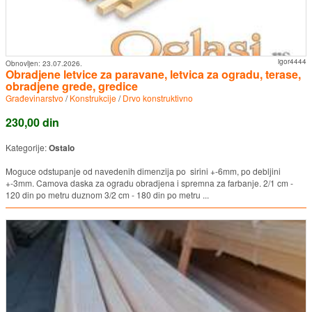
igor4444
Obnovljen:
23.07.2026.
Obradjene letvice za paravane, letvica za ogradu, terase,
obradjene grede, gredice
Građevinarstvo
/
Konstrukcije
/
Drvo konstruktivno
230,00 din
Kategorije:
Ostalo
Moguce odstupanje od navedenih dimenzija po sirini +-6mm, po debljini
+-3mm. Camova daska za ogradu obradjena i spremna za farbanje. 2/1 cm -
120 din po metru duznom 3/2 cm - 180 din po metru ...