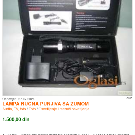
dule
Obnovljen:
27.07.2026.
LAMPA RUCNA PUNJIVA SA ZUMOM
Audio, TV, foto
/
Foto
/
Osvetljenje i merači osvetljenja
1.500,00 din
1500 din. - Baterijska lampa izuzetne snage!!! CRee LED tehnologija! Special