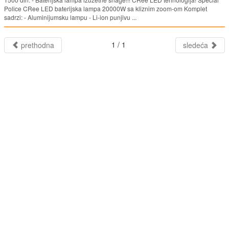
Police CRee LED baterijska lampa 20000W sa kliznim zoom-om Komplet
sadrzi: - Aluminijumsku lampu - Li-ion punjivu ...
1 / 1
prethodna
sledeća