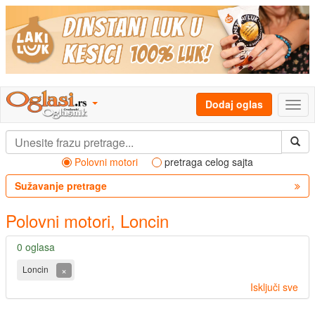
Dodaj oglas
Polovni motori
pretraga celog sajta
Sužavanje pretrage
Polovni motori, Loncin
0 oglasa
×
Loncin
Isključi sve