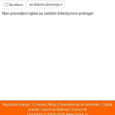
po datumu ažuriranja
Sa slikom
Nisu pronadjeni oglasi sa zadatim kriterijumom pretrage!
Najčešća pitanja
|
O nama
|
Blog
|
Obaveštenja za korisnike
|
Opšta
pravila i uslovi korišćenja
|
Cenovnik
Copyright © 2003-2026 www.oglasi.rs