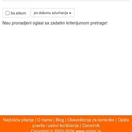
po datumu ažuriranja
Sa slikom
Nisu pronadjeni oglasi sa zadatim kriterijumom pretrage!
Najčešća pitanja
|
O nama
|
Blog
|
Obaveštenja za korisnike
|
Opšta
pravila i uslovi korišćenja
|
Cenovnik
Copyright © 2003-2026 www.oglasi.rs